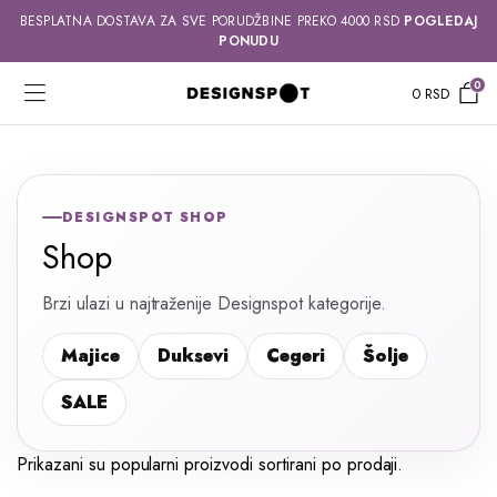
BESPLATNA DOSTAVA ZA SVE PORUDŽBINE PREKO 4000 RSD
POGLEDAJ
PONUDU
0
0
RSD
DESIGNSPOT SHOP
Shop
Brzi ulazi u najtraženije Designspot kategorije.
Majice
Duksevi
Cegeri
Šolje
SALE
Prikazani su popularni proizvodi sortirani po prodaji.