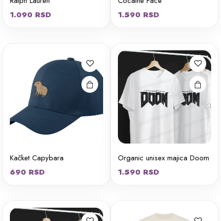
Ralph Lauren
Cocaine Face
Ovaj
1.090
RSD
1.590
RSD
proizvod
ima više
varijanti.
Opcije
mogu biti
izabrane
na stranici
proizvoda.
Kačket Capybara
Organic unisex majica Doom
Ovaj
Ovaj
690
RSD
1.590
RSD
proizvod
proizvod
ima više
ima više
varijanti.
varijanti.
Opcije
Opcije