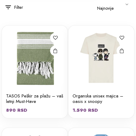
Ovaj
Ovaj
Filter
proizvod
proizvod
ima više
ima više
varijanti.
varijanti.
Opcije
Opcije
mogu biti
mogu biti
izabrane
izabrane
na stranici
na stranici
proizvoda.
proizvoda.
TASOS Peškir za plažu – vaš
Organska unisex majica –
letnji Must-Have
oasis x snoopy
Ovaj
Ovaj
890
RSD
1.590
RSD
proizvod
proizvod
ima više
ima više
varijanti.
varijanti.