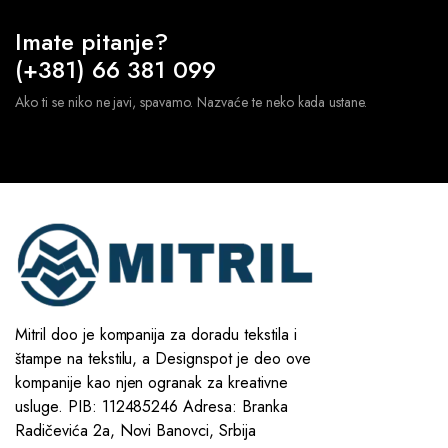
Imate pitanje?
(+381) 66 381 099
Ako ti se niko ne javi, spavamo. Nazvaće te neko kada ustane.
Mitril doo je kompanija za doradu tekstila i
štampe na tekstilu, a Designspot je deo ove
kompanije kao njen ogranak za kreativne
usluge. PIB: 112485246 Adresa: Branka
Radičevića 2a, Novi Banovci, Srbija