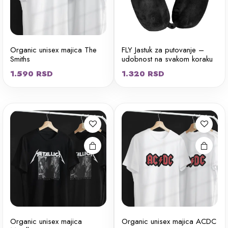
Organic unisex majica The
FLY Jastuk za putovanje –
Smiths
udobnost na svakom koraku
Ovaj
Ovaj
1.590
RSD
1.320
RSD
proizvod
proizvod
ima više
ima više
varijanti.
varijanti.
Opcije
Opcije
mogu biti
mogu biti
izabrane
izabrane
na stranici
na stranici
proizvoda.
proizvoda.
Organic unisex majica
Organic unisex majica ACDC