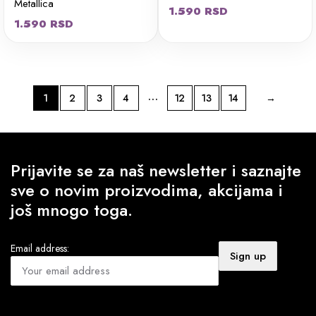
Metallica
1.590
RSD
1.590
RSD
…
1
2
3
4
12
13
14
→
Prijavite se za naš newsletter i saznajte
sve o novim proizvodima, akcijama i
još mnogo toga.
Email address: