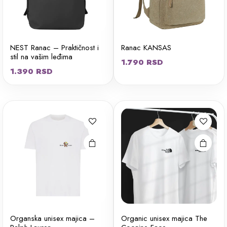
NEST Ranac – Praktičnost i
Ranac KANSAS
stil na vašim leđima
1.790
RSD
Ovaj
Ovaj
1.390
RSD
proizvod
proizvod
ima više
ima više
varijanti.
varijanti.
Opcije
Opcije
mogu biti
mogu biti
izabrane
izabrane
na stranici
na stranici
proizvoda.
proizvoda.
Organska unisex majica –
Organic unisex majica The