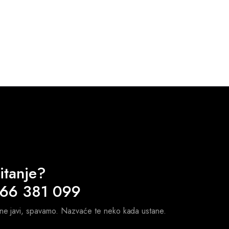
itanje?
 66 381 099
 ne javi, spavamo. Nazvaće te neko kada ustane.