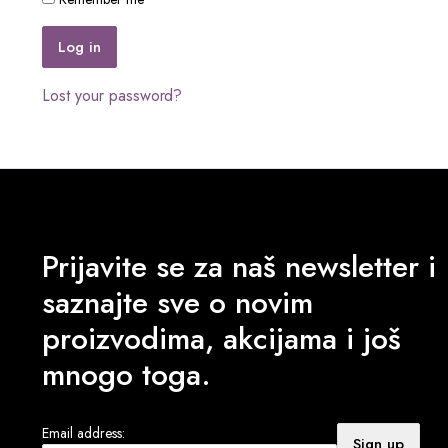
Log in
Lost your password?
Prijavite se za naš newsletter i
saznajte sve o novim
proizvodima, akcijama i još
mnogo toga.
Email address: