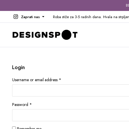
B
Zaprati nas
Roba stiže za 3-5 radnih dana. Hvala na strpljen
Login
Obavezno
Username or email address
*
Obavezno
Password
*
Remember me