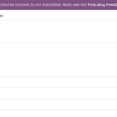
ESPLATNA DOSTAVA ZA SVE PORUDŽBINE PREKO 4000 RSD
POGLEDAJ PONU
ju.