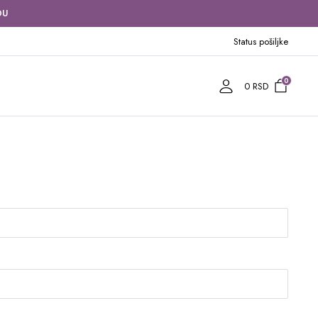
DU
Status pošiljke
0
0
RSD