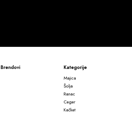
Brendovi
Kategorije
Majica
Šolja
Ranac
Ceger
Kačket