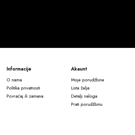
Informacije
Akaunt
O nama
Moje porudžbine
Politika privatnosti
Lista želja
Povraćaj ili zamena
Detalji naloga
Prati porudžbinu