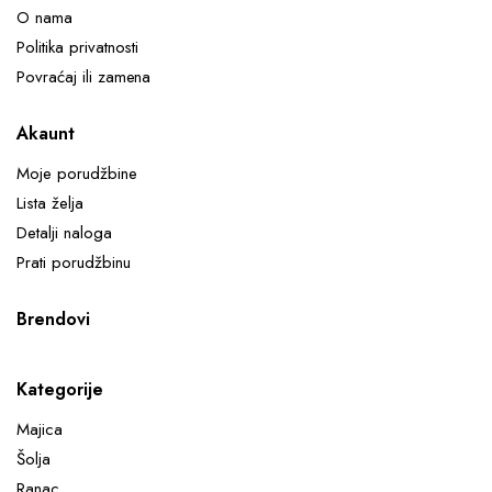
O nama
Politika privatnosti
Povraćaj ili zamena
Akaunt
Moje porudžbine
Lista želja
Detalji naloga
Prati porudžbinu
Brendovi
Kategorije
Majica
Šolja
Ranac