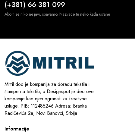
(+381) 66 381 099
Ako ti se niko ne javi, spavamo. Nazvaće te neko kada ustane.
Mitril doo je kompanija za doradu tekstila i
štampe na tekstilu, a Designspot je deo ove
kompanije kao njen ogranak za kreativne
usluge. PIB: 112485246 Adresa: Branka
Radičevića 2a, Novi Banovci, Srbija
Informacije