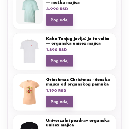
— muška majica
3.990
RSD
Pogledaj
Kako Tanjug javlja: Ja te volim
— organska unisex majica
1.890
RSD
Pogledaj
Grinchmas Christmas - ženska
majica od organskog pamuka
1.190
RSD
Pogledaj
Univerzalni pozdrav organska
unisex majica