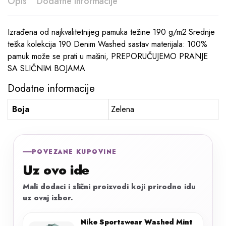
Opis
Dodatne informacije
Izrađena od najkvalitetnijeg pamuka težine 190 g/m2 Srednje
teška kolekcija 190 Denim Washed sastav materijala: 100%
pamuk može se prati u mašini, PREPORUČUJEMO PRANJE
SA SLIČNIM BOJAMA
Dodatne informacije
Boja
Zelena
POVEZANE KUPOVINE
Uz ovo ide
Mali dodaci i slični proizvodi koji prirodno idu
uz ovaj izbor.
Nike Sportswear Washed Mint