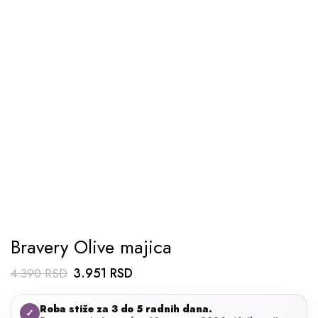
Bravery Olive majica
Originalna
Trenutna
3.951
RSD
4.390
RSD
cena
cena
Roba stiže za 3 do 5 radnih dana.
je
je:
✓