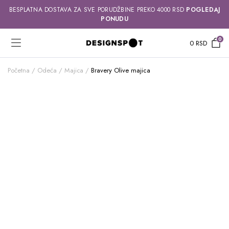
BESPLATNA DOSTAVA ZA SVE PORUDŽBINE PREKO 4000 RSD
POGLEDAJ
PONUDU
0
0
RSD
Početna
Odeća
Majica
Bravery Olive majica