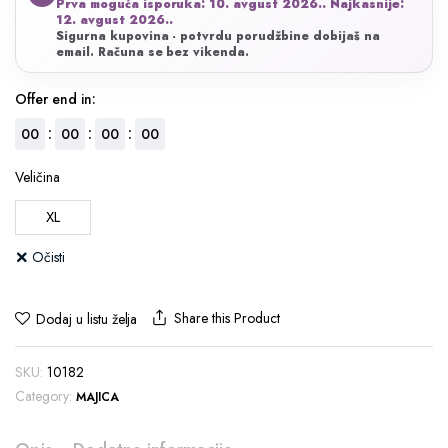
Prva moguća isporuka: 10. avgust 2026.. Najkasnije:
bila:
3.951 RSD.
12. avgust 2026..
Sigurna kupovina - potvrdu porudžbine dobijaš na
4.390 RSD.
email. Računa se bez vikenda.
Offer end in:
:
:
:
00
00
00
00
Veličina
XL
Očisti
Share this Product
Dodaj u listu želja
SKU:
10182
Category:
MAJICA