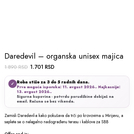
Daredevil – organska unisex majica
Originalna
Trenutna
1.701
RSD
1.890
RSD
cena
cena
Roba stiže za 3 do 5 radnih dana.
je
je:
✓
Prva moguća isporuka: 11. avgust 2026.. Najkasnije:
bila:
1.701 RSD.
13. avgust 2026..
Sigurna kupovina - potvrdu porudžbine dobijaš na
1.890 RSD.
email. Računa se bez vikenda.
Zamisli Daredevil-a kako pokušava da trči po krovovima u Mirijevu, a
saplete se o nelegalno nadograđenu terasu i kablove za SBB