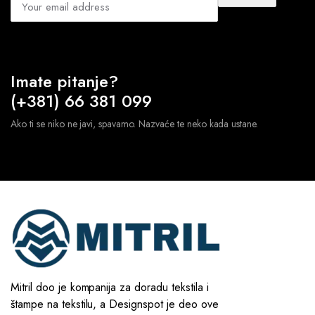
Imate pitanje?
(+381) 66 381 099
Ako ti se niko ne javi, spavamo. Nazvaće te neko kada ustane.
Mitril doo je kompanija za doradu tekstila i
štampe na tekstilu, a Designspot je deo ove