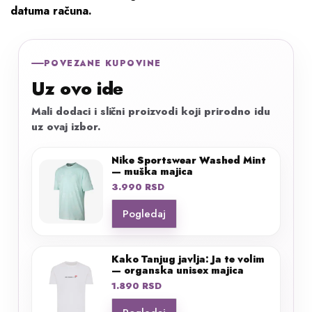
datuma računa.
POVEZANE KUPOVINE
Uz ovo ide
Mali dodaci i slični proizvodi koji prirodno idu
uz ovaj izbor.
Nike Sportswear Washed Mint
— muška majica
3.990
RSD
Pogledaj
Kako Tanjug javlja: Ja te volim
— organska unisex majica
1.890
RSD