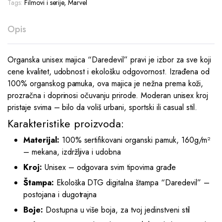
Tags:
Filmovi i serije
,
Marvel
Opis
Organska unisex majica “Daredevil” pravi je izbor za sve koji
cene kvalitet, udobnost i ekološku odgovornost. Izrađena od
100% organskog pamuka, ova majica je nežna prema koži,
prozračna i doprinosi očuvanju prirode. Moderan unisex kroj
pristaje svima – bilo da voliš urbani, sportski ili casual stil.
Karakteristike proizvoda:
Materijal:
100% sertifikovani organski pamuk, 160g/m²
– mekana, izdržljiva i udobna
Kroj:
Unisex – odgovara svim tipovima građe
Štampa:
Ekološka DTG digitalna štampa “Daredevil” –
postojana i dugotrajna
Boje:
Dostupna u više boja, za tvoj jedinstveni stil