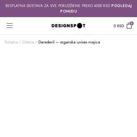
BESPLATNA DOSTAVA ZA SVE PORUDŽBINE PREKO 4000 RSD
POGLEDAJ
PONUDU
0
0
RSD
Početna
Odeća
Daredevil – organska unisex majica