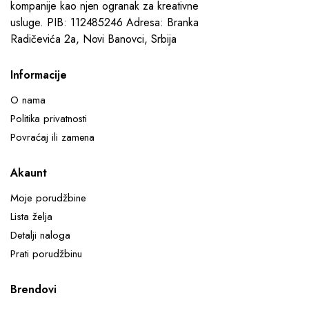
kompanije kao njen ogranak za kreativne
usluge. PIB: 112485246 Adresa: Branka
Radičevića 2a, Novi Banovci, Srbija
Informacije
O nama
Politika privatnosti
Povraćaj ili zamena
Akaunt
Moje porudžbine
Lista želja
Detalji naloga
Prati porudžbinu
Brendovi