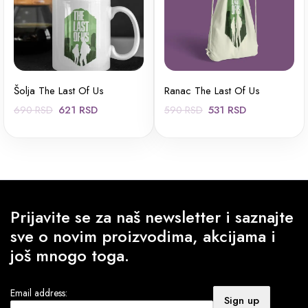
Šolja The Last Of Us
Ranac The Last Of Us
Originalna
Trenutna
Originalna
Trenutna
621
RSD
531
RSD
690
RSD
590
RSD
cena
cena
cena
cena
je
je:
je
je:
bila:
621 RSD.
bila:
531 RSD.
690 RSD.
590 RSD.
Prijavite se za naš newsletter i saznajte
sve o novim proizvodima, akcijama i
još mnogo toga.
Email address: