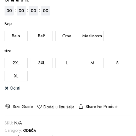
Offer end in:
:
:
:
00
00
00
00
Boja
Bela
Bež
Crna
Maslinasta
size
2XL
3XL
L
M
S
XL
Očisti
Size Guide
Share this Product
Dodaj u listu želja
SKU:
N/A
Category:
ODEĆA