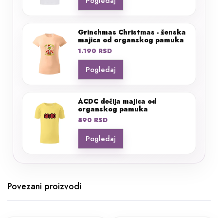
Pogledaj
Grinchmas Christmas - ženska
majica od organskog pamuka
1.190
RSD
Pogledaj
ACDC dečija majica od
organskog pamuka
890
RSD
Pogledaj
Povezani proizvodi
Ovaj
Ovaj
proizvod
proizvod
ima više
ima više