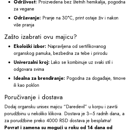
Održivost:
Proizvedena bez štetnih hemikalija, pogodna
za vegane
Održavanje:
Pranje na 30°C, print ostaje živ i nakon
više pranja
Zašto izabrati ovu majicu?
Ekološki izbor:
Napravljena od sertifikovanog
organskog pamuka, bezbedna za tebe i prirodu
Univerzalni kroj:
Lako se kombinuje uz svaki stil i
odgovara svima
Idealna za brendiranje:
Pogodna za događaje, timove
ili kao poklon
Poručivanje i dostava
Dodaj organsku unisex majicu “Daredevil” u korpu i završi
porudžbinu u nekoliko klikova. Dostava je 3–5 radnih dana, a
za porudžbine preko 4000 RSD dostava je besplatna!
Povrat i zamena su mogući u roku od 14 dana od