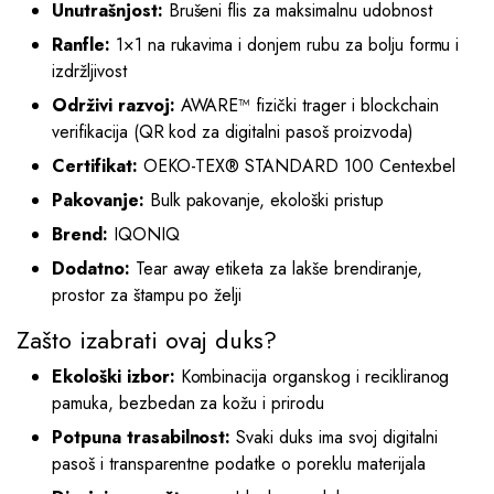
Unutrašnjost:
Brušeni flis za maksimalnu udobnost
Ranfle:
1×1 na rukavima i donjem rubu za bolju formu i
izdržljivost
Održivi razvoj:
AWARE™ fizički trager i blockchain
verifikacija (QR kod za digitalni pasoš proizvoda)
Certifikat:
OEKO-TEX® STANDARD 100 Centexbel
Pakovanje:
Bulk pakovanje, ekološki pristup
Brend:
IQONIQ
Dodatno:
Tear away etiketa za lakše brendiranje,
prostor za štampu po želji
Zašto izabrati ovaj duks?
Ekološki izbor:
Kombinacija organskog i recikliranog
pamuka, bezbedan za kožu i prirodu
Potpuna trasabilnost:
Svaki duks ima svoj digitalni
pasoš i transparentne podatke o poreklu materijala