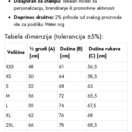
Dizajniran za štampu:
Idealan model za
personalizaciju, brendiranje ili promotivne aktivnosti
Doprinos društvu:
2% prihoda od svakog proizvoda
ide za podršku Water.org
Tabela dimenzija (tolerancija ±5%):
½ grudi (A)
Dužina (B)
Dužina rukava
Veličina
[cm]
[cm]
(C) [cm]
XXS
48
61
56,5
XS
50
64
58,5
S
52
68
63
M
56
72
65,5
L
59
74
67,5
XL
62
76
68
2XL
66
78
68,5