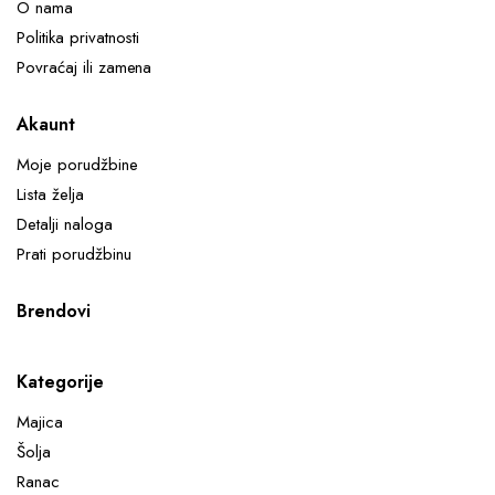
O nama
Politika privatnosti
Povraćaj ili zamena
Akaunt
Moje porudžbine
Lista želja
Detalji naloga
Prati porudžbinu
Brendovi
Kategorije
Majica
Šolja
Ranac