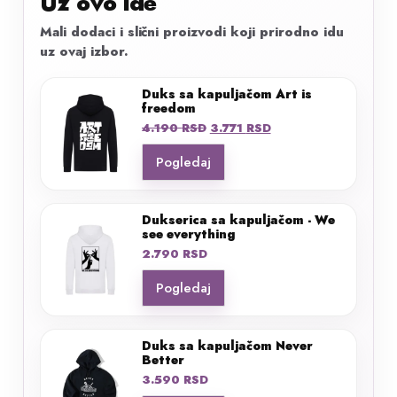
Uz ovo ide
Mali dodaci i slični proizvodi koji prirodno idu
uz ovaj izbor.
Duks sa kapuljačom Art is
freedom
Originalna
Trenutna
4.190
RSD
3.771
RSD
cena
cena
Pogledaj
je
je:
bila:
3.771 RSD.
4.190 RSD.
Dukserica sa kapuljačom - We
see everything
2.790
RSD
Pogledaj
Duks sa kapuljačom Never
Better
3.590
RSD