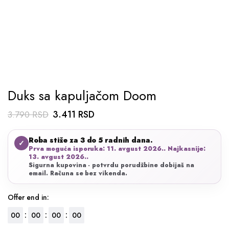
Duks sa kapuljačom Doom
Originalna
Trenutna
3.411
RSD
3.790
RSD
cena
cena
Roba stiže za 3 do 5 radnih dana.
je
je:
✓
Prva moguća isporuka: 11. avgust 2026.. Najkasnije:
bila:
3.411 RSD.
13. avgust 2026..
Sigurna kupovina - potvrdu porudžbine dobijaš na
3.790 RSD.
email. Računa se bez vikenda.
Offer end in:
:
:
:
00
00
00
00