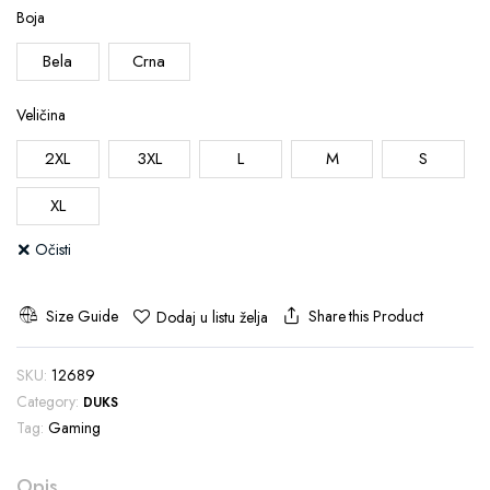
Boja
Bela
Crna
Veličina
2XL
3XL
L
M
S
XL
Očisti
Size Guide
Share this Product
Dodaj u listu želja
SKU:
12689
Category:
DUKS
Tag:
Gaming
Opis