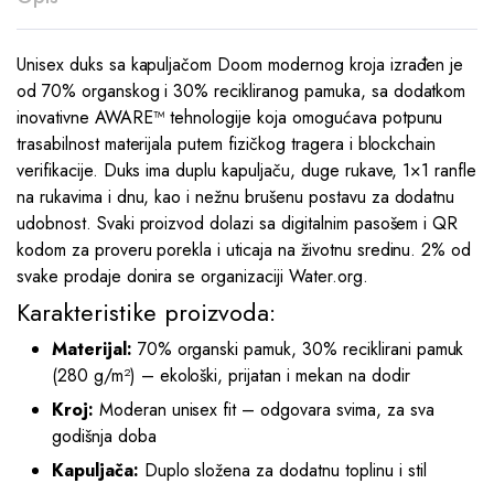
Unisex duks sa kapuljačom Doom modernog kroja izrađen je
od 70% organskog i 30% recikliranog pamuka, sa dodatkom
inovativne AWARE™ tehnologije koja omogućava potpunu
trasabilnost materijala putem fizičkog tragera i blockchain
verifikacije. Duks ima duplu kapuljaču, duge rukave, 1×1 ranfle
na rukavima i dnu, kao i nežnu brušenu postavu za dodatnu
udobnost. Svaki proizvod dolazi sa digitalnim pasošem i QR
kodom za proveru porekla i uticaja na životnu sredinu. 2% od
svake prodaje donira se organizaciji Water.org.
Karakteristike proizvoda:
Materijal:
70% organski pamuk, 30% reciklirani pamuk
(280 g/m²) – ekološki, prijatan i mekan na dodir
Kroj:
Moderan unisex fit – odgovara svima, za sva
godišnja doba
Kapuljača:
Duplo složena za dodatnu toplinu i stil