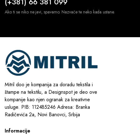
(+381) 66 381 099
Ako ti se niko ne javi, spavamo. Nazvaće te neko kada ustane.
Mitril doo je kompanija za doradu tekstila i
štampe na tekstilu, a Designspot je deo ove
kompanije kao njen ogranak za kreativne
usluge. PIB: 112485246 Adresa: Branka
Radičevića 2a, Novi Banovci, Srbija
Informacije