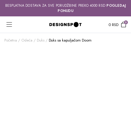
BESPLATNA DOSTAVA ZA SVE PORUDŽBINE PREKO 4000 RSD
POGLEDAJ
PONUDU
0
0
RSD
Početna
Odeća
Duks
Duks sa kapuljačom Doom