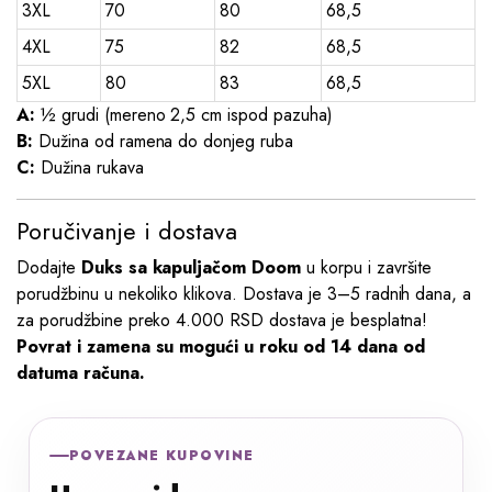
3XL
70
80
68,5
4XL
75
82
68,5
5XL
80
83
68,5
A:
½ grudi (mereno 2,5 cm ispod pazuha)
B:
Dužina od ramena do donjeg ruba
C:
Dužina rukava
Poručivanje i dostava
Dodajte
Duks sa kapuljačom Doom
u korpu i završite
porudžbinu u nekoliko klikova. Dostava je 3–5 radnih dana, a
za porudžbine preko 4.000 RSD dostava je besplatna!
Povrat i zamena su mogući u roku od 14 dana od
datuma računa.
POVEZANE KUPOVINE