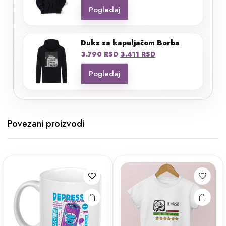
Pogledaj
Duks sa kapuljačom Borba
Originalna
Trenutna
3.790
RSD
3.411
RSD
cena
cena
Pogledaj
je
je:
bila:
3.411 RSD.
3.790 RSD.
Povezani proizvodi
Ovaj
proizvod
ima više
varijanti.
Opcije
mogu biti
izabrane
na stranici
proizvoda.