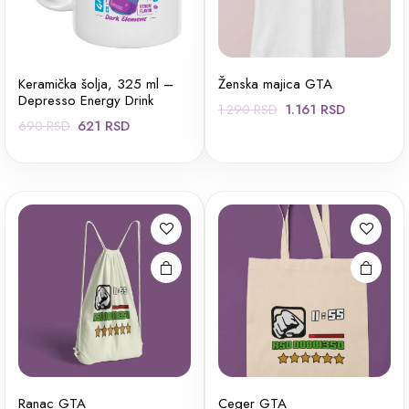
Keramička šolja, 325 ml –
Ženska majica GTA
Depresso Energy Drink
Originalna
Trenutna
1.161
RSD
1.290
RSD
Originalna
Trenutna
621
RSD
690
RSD
cena
cena
cena
cena
je
je:
je
je:
bila:
1.161 RS
bila:
621 RSD.
1.290 RSD.
690 RSD.
Ranac GTA
Ceger GTA