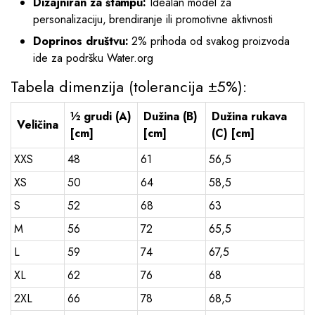
Dizajniran za štampu:
Idealan model za
personalizaciju, brendiranje ili promotivne aktivnosti
Doprinos društvu:
2% prihoda od svakog proizvoda
ide za podršku Water.org
Tabela dimenzija (tolerancija ±5%):
½ grudi (A)
Dužina (B)
Dužina rukava
Veličina
[cm]
[cm]
(C) [cm]
XXS
48
61
56,5
XS
50
64
58,5
S
52
68
63
M
56
72
65,5
L
59
74
67,5
XL
62
76
68
2XL
66
78
68,5