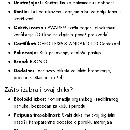
Unutrašnjost:
Brušeni flis za maksimalnu udobnost
Ranfle:
1×1 na rukavima i donjem rubu za bolju formu i
izdržljivost
Održivi razvoj:
AWARE™ fizički trager i blockchain
verifikacija (QR kod za digitalni pasoš proizvoda)
Certifikat:
OEKO-TEX® STANDARD 100 Centexbel
Pakovanje:
Bulk pakovanje, ekološki pristup
Brend:
IQONIQ
Dodatno:
Tear away etiketa za lakše brendiranje,
prostor za štampu po želji
Zašto izabrati ovaj duks?
Ekološki izbor:
Kombinacija organskog i recikliranog
pamuka, bezbedan za kožu i prirodu
Potpuna trasabilnost:
Svaki duks ima svoj digitalni
pasoš i transparentne podatke o poreklu materijala