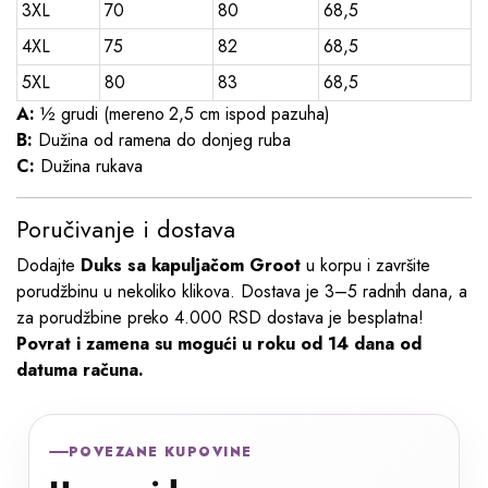
3XL
70
80
68,5
4XL
75
82
68,5
5XL
80
83
68,5
A:
½ grudi (mereno 2,5 cm ispod pazuha)
B:
Dužina od ramena do donjeg ruba
C:
Dužina rukava
Poručivanje i dostava
Dodajte
Duks sa kapuljačom Groot
u korpu i završite
porudžbinu u nekoliko klikova. Dostava je 3–5 radnih dana, a
za porudžbine preko 4.000 RSD dostava je besplatna!
Povrat i zamena su mogući u roku od 14 dana od
datuma računa.
POVEZANE KUPOVINE