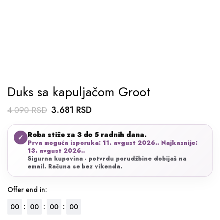
Duks sa kapuljačom Groot
Originalna
Trenutna
3.681
RSD
4.090
RSD
cena
cena
Roba stiže za 3 do 5 radnih dana.
je
je:
✓
Prva moguća isporuka: 11. avgust 2026.. Najkasnije:
bila:
3.681 RSD.
13. avgust 2026..
Sigurna kupovina - potvrdu porudžbine dobijaš na
4.090 RSD.
email. Računa se bez vikenda.
Offer end in:
:
:
:
00
00
00
00