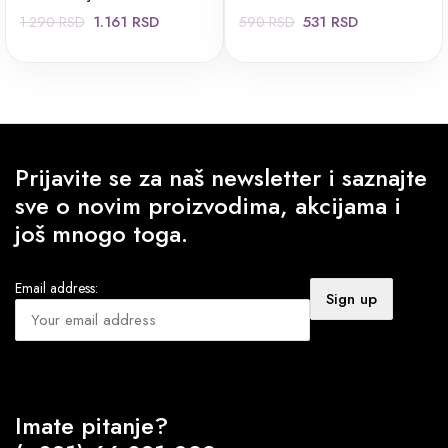
Originalna
Trenutna
Originalna
Trenutna
1.161
RSD
531
RSD
1.290
RSD
590
RSD
cena
cena
cena
cena
je
je:
je
je:
bila:
1.161 RSD.
bila:
531 RSD.
1.290 RSD.
590 RSD.
Prijavite se za naš newsletter i saznajte
sve o novim proizvodima, akcijama i
još mnogo toga.
Email address:
Imate pitanje?