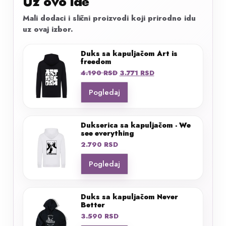
Uz ovo ide
Mali dodaci i slični proizvodi koji prirodno idu
uz ovaj izbor.
Duks sa kapuljačom Art is
freedom
Originalna
Trenutna
4.190
RSD
3.771
RSD
cena
cena
Pogledaj
je
je:
bila:
3.771 RSD.
4.190 RSD.
Dukserica sa kapuljačom - We
see everything
2.790
RSD
Pogledaj
Duks sa kapuljačom Never
Better
3.590
RSD