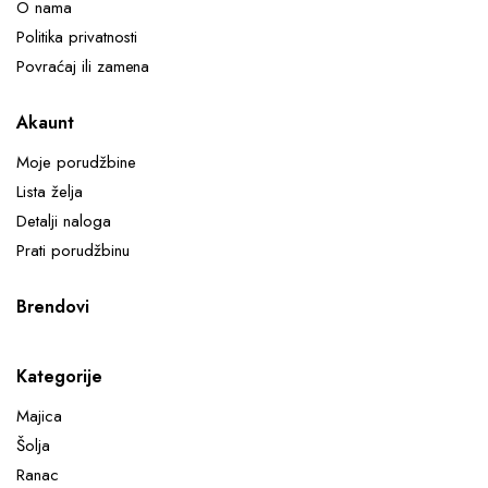
O nama
Politika privatnosti
Povraćaj ili zamena
Akaunt
Moje porudžbine
Lista želja
Detalji naloga
Prati porudžbinu
Brendovi
Kategorije
Majica
Šolja
Ranac