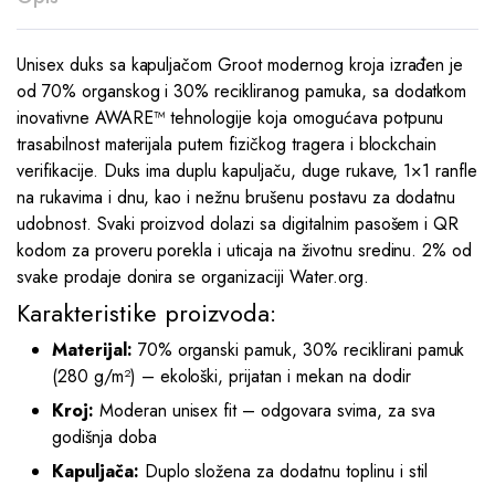
Unisex duks sa kapuljačom Groot modernog kroja izrađen je
od 70% organskog i 30% recikliranog pamuka, sa dodatkom
inovativne AWARE™ tehnologije koja omogućava potpunu
trasabilnost materijala putem fizičkog tragera i blockchain
verifikacije. Duks ima duplu kapuljaču, duge rukave, 1×1 ranfle
na rukavima i dnu, kao i nežnu brušenu postavu za dodatnu
udobnost. Svaki proizvod dolazi sa digitalnim pasošem i QR
kodom za proveru porekla i uticaja na životnu sredinu. 2% od
svake prodaje donira se organizaciji Water.org.
Karakteristike proizvoda:
Materijal:
70% organski pamuk, 30% reciklirani pamuk
(280 g/m²) – ekološki, prijatan i mekan na dodir
Kroj:
Moderan unisex fit – odgovara svima, za sva
godišnja doba
Kapuljača:
Duplo složena za dodatnu toplinu i stil