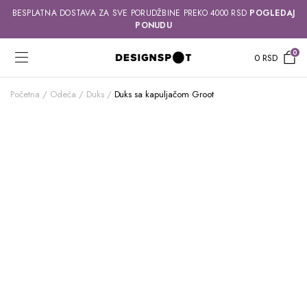
BESPLATNA DOSTAVA ZA SVE PORUDŽBINE PREKO 4000 RSD
POGLEDAJ
PONUDU
0
0
RSD
Početna
Odeća
Duks
Duks sa kapuljačom Groot