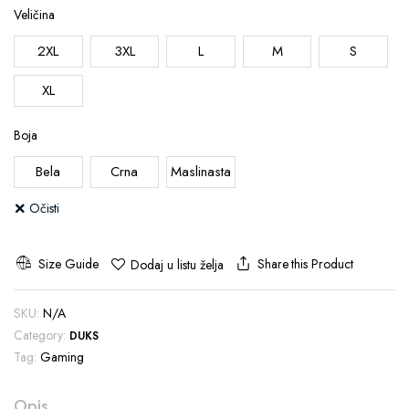
Veličina
2XL
3XL
L
M
S
XL
Boja
Bela
Crna
Maslinasta
Očisti
Size Guide
Share this Product
Dodaj u listu želja
SKU:
N/A
Category:
DUKS
Tag:
Gaming
Opis