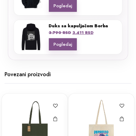
Pogledaj
Duks sa kapuljačom Borba
Originalna
Trenutna
3.790
RSD
3.411
RSD
cena
cena
Pogledaj
je
je:
bila:
3.411 RSD.
3.790 RSD.
Povezani proizvodi
Ovaj
proizvod
ima više
varijanti.
Opcije
mogu biti
izabrane
na stranici
proizvoda.