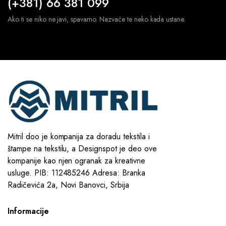
(+381) 66 381 099
Ako ti se niko ne javi, spavamo. Nazvaće te neko kada ustane.
Mitril doo je kompanija za doradu tekstila i
štampe na tekstilu, a Designspot je deo ove
kompanije kao njen ogranak za kreativne
usluge. PIB: 112485246 Adresa: Branka
Radičevića 2a, Novi Banovci, Srbija
Informacije