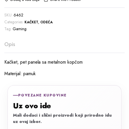
SKU:
6462
Categories:
,
KAČKET
ODEĆA
Tag:
Gaming
Opis
Kačket, pet panela sa metalnom kopčom
Materijal: pamuk
POVEZANE KUPOVINE
Uz ovo ide
Mali dodaci i slični proizvodi koji prirodno idu
uz ovaj izbor.