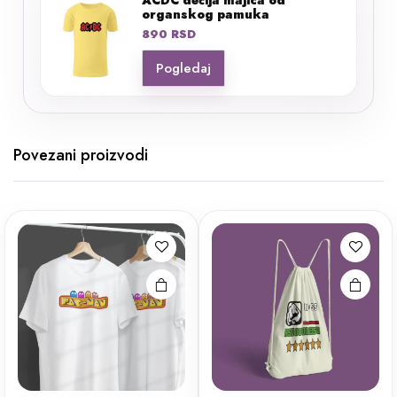
organskog pamuka
890
RSD
Pogledaj
Povezani proizvodi
Ovaj
proizvod
ima više
varijanti.
Opcije
mogu biti
izabrane
na stranici
proizvoda.