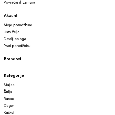
Povraćaj ili zamena
Akaunt
Moje porudžbine
Lista želja
Detalji naloga
Prati porudžbinu
Brendovi
Kategorije
Majica
Šolja
Ranac
Ceger
Kačket