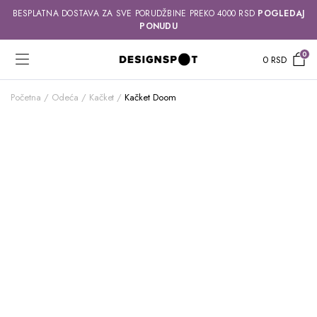
BESPLATNA DOSTAVA ZA SVE PORUDŽBINE PREKO 4000 RSD
POGLEDAJ
PONUDU
0
0
RSD
Početna
Odeća
Kačket
Kačket Doom