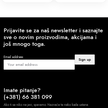
bila:
531 RSD.
590 RSD.
Prijavite se za naš newsletter i saznajte
sve o novim proizvodima, akcijama i
još mnogo toga.
Email address:
Imate pitanje?
(+381) 66 381 099
Ako ti se niko ne javi, spavamo. Nazvaće te neko kada ustane.