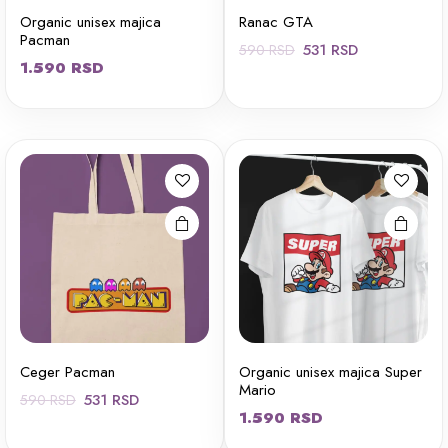
Organic unisex majica
Ranac GTA
Pacman
Originalna
Trenutna
531
RSD
590
RSD
1.590
RSD
cena
cena
Ovaj
je
je:
proizvod
bila:
531 RSD.
ima više
590 RSD.
varijanti.
Opcije
mogu biti
izabrane
na stranici
proizvoda.
Ceger Pacman
Organic unisex majica Super
Mario
Originalna
Trenutna
531
RSD
590
RSD
1.590
RSD
cena
cena
je
je: