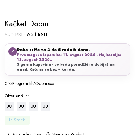
Kačket Doom
Originalna
Trenutna
621
RSD
690
RSD
cena
cena
Roba stiže za 3 do 5 radnih dana.
je
je:
✓
Prva moguća isporuka: 11. avgust 2026.. Najkasnije:
bila:
621 RSD.
13. avgust 2026..
Sigurna kupovina - potvrdu porudžbine dobijaš na
690 RSD.
email. Računa se bez vikenda.
C:\\Program-file\Doom.exe
Offer end in:
:
:
:
00
00
00
00
In Stock
Share this Product
Dodaj u listu želja