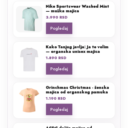
Nike Sportswear Washed Mint
— muška majica
3.990
RSD
Pogledaj
Kako Tanjug javlja: Ja te volim
— organska unisex majica
1.890
RSD
Pogledaj
Grinchmas Christmas - ženska
majica od organskog pamuka
1.190
RSD
Pogledaj
ACDC dečija majica od