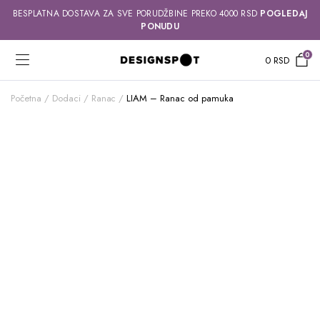
BESPLATNA DOSTAVA ZA SVE PORUDŽBINE PREKO 4000 RSD
POGLEDAJ
PONUDU
0
0
RSD
Početna
Dodaci
Ranac
LIAM – Ranac od pamuka