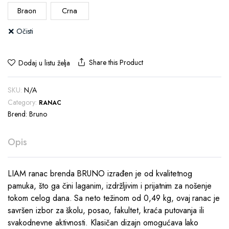
Braon
Crna
Očisti
Share this Product
Dodaj u listu želja
SKU:
N/A
Category:
RANAC
Brend:
Bruno
Opis
LIAM ranac brenda BRUNO izrađen je od kvalitetnog
pamuka, što ga čini laganim, izdržljivim i prijatnim za nošenje
tokom celog dana. Sa neto težinom od 0,49 kg, ovaj ranac je
savršen izbor za školu, posao, fakultet, kraća putovanja ili
svakodnevne aktivnosti. Klasičan dizajn omogućava lako