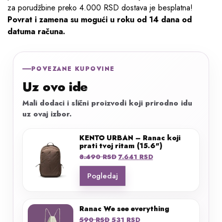
za porudžbine preko 4.000 RSD dostava je besplatna!
Povrat i zamena su mogući u roku od 14 dana od
datuma računa.
POVEZANE KUPOVINE
Uz ovo ide
Mali dodaci i slični proizvodi koji prirodno idu
uz ovaj izbor.
KENTO URBAN – Ranac koji
prati tvoj ritam (15.6")
Originalna
Trenutna
8.490
RSD
7.641
RSD
cena
cena
Pogledaj
je
je:
bila:
7.641 RSD.
8.490 RSD.
Ranac We see everything
Originalna
Trenutna
590
RSD
531
RSD