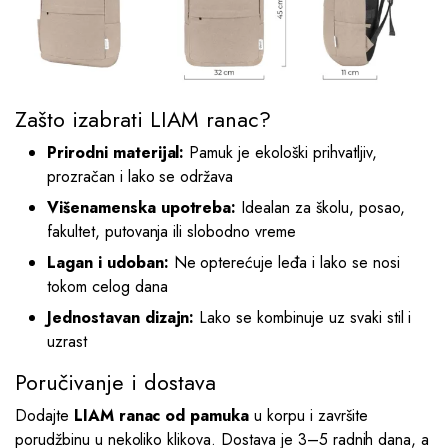
Zašto izabrati LIAM ranac?
Prirodni materijal:
Pamuk je ekološki prihvatljiv,
prozračan i lako se održava
Višenamenska upotreba:
Idealan za školu, posao,
fakultet, putovanja ili slobodno vreme
Lagan i udoban:
Ne opterećuje leđa i lako se nosi
tokom celog dana
Jednostavan dizajn:
Lako se kombinuje uz svaki stil i
uzrast
Poručivanje i dostava
Dodajte
LIAM ranac od pamuka
u korpu i završite
porudžbinu u nekoliko klikova. Dostava je 3–5 radnih dana, a