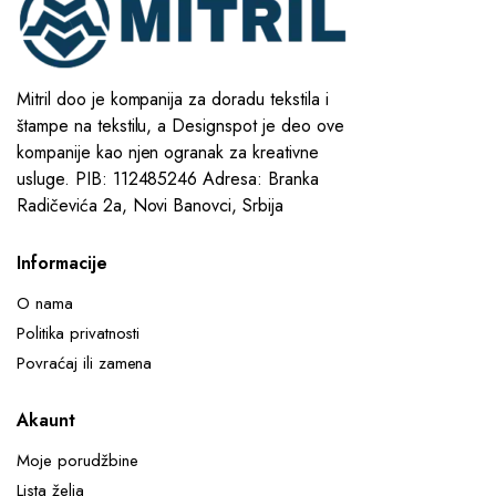
Mitril doo je kompanija za doradu tekstila i
štampe na tekstilu, a Designspot je deo ove
kompanije kao njen ogranak za kreativne
usluge. PIB: 112485246 Adresa: Branka
Radičevića 2a, Novi Banovci, Srbija
Informacije
O nama
Politika privatnosti
Povraćaj ili zamena
Akaunt
Moje porudžbine
Lista želja