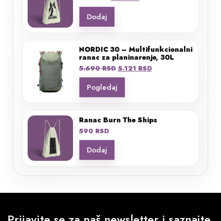
cena
cena
Dodaj
je
je:
bila:
531 RSD.
590 RSD.
NORDIC 30 – Multifunkcionalni
ranac za planinarenje, 30L
Originalna
Trenutna
5.690
RSD
5.121
RSD
cena
cena
Pogledaj
je
je:
bila:
5.121 RSD.
5.690 RSD.
Ranac Burn The Ships
590
RSD
Dodaj
Prijavite se za naš newsletter i saznajte