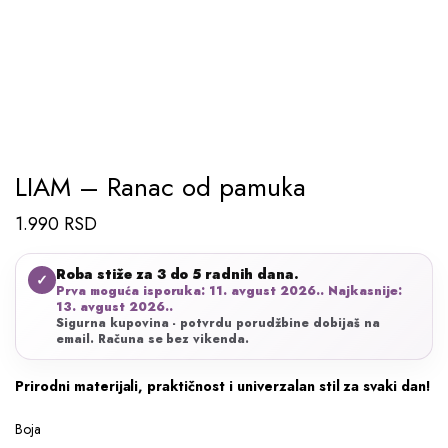
LIAM – Ranac od pamuka
1.990
RSD
Roba stiže za 3 do 5 radnih dana.
✓
Prva moguća isporuka: 11. avgust 2026.. Najkasnije:
13. avgust 2026..
Sigurna kupovina - potvrdu porudžbine dobijaš na
email. Računa se bez vikenda.
Prirodni materijali, praktičnost i univerzalan stil za svaki dan!
Boja