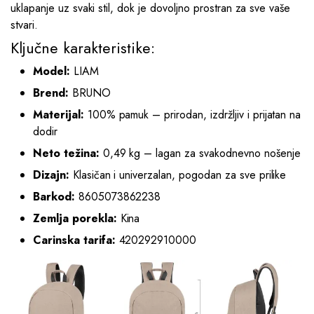
uklapanje uz svaki stil, dok je dovoljno prostran za sve vaše
stvari.
Ključne karakteristike:
Model:
LIAM
Brend:
BRUNO
Materijal:
100% pamuk – prirodan, izdržljiv i prijatan na
dodir
Neto težina:
0,49 kg – lagan za svakodnevno nošenje
Dizajn:
Klasičan i univerzalan, pogodan za sve prilike
Barkod:
8605073862238
Zemlja porekla:
Kina
Carinska tarifa:
420292910000