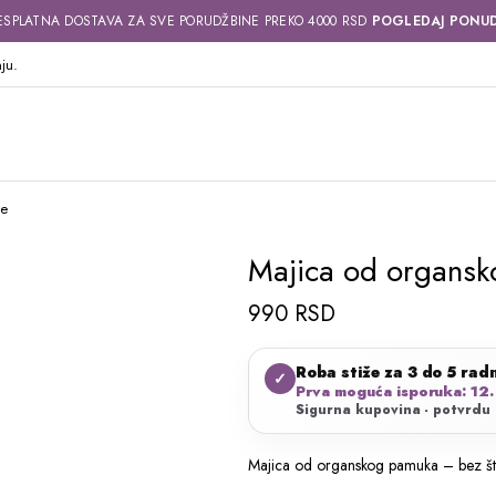
ESPLATNA DOSTAVA ZA SVE PORUDŽBINE PREKO 4000 RSD
POGLEDAJ PONU
ju.
pe
Majica od organs
990
RSD
Roba stiže za 3 do 5 rad
✓
Prva moguća isporuka: 12.
Sigurna kupovina - potvrdu 
Majica od organskog pamuka – bez š