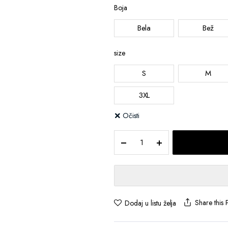
Boja
Bela
Bež
size
S
M
3XL
Očisti
Majica
od
organskog
pamuka
-
bez
štampe
Share this 
Dodaj u listu želja
quantity