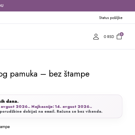
DU
Status pošiljke
0
0
RSD
kog pamuka – bez štampe
nih dana.
 avgust 2026.. Najkasnije: 14. avgust 2026..
porudžbine dobijaš na email. Računa se bez vikenda.
tampe