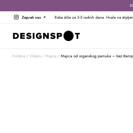
B
Zaprati nas
Roba stiže za 3-5 radnih dana. Hvala na strpljen
Početna
Odeća
Majica
Majica od organskog pamuka – bez štam