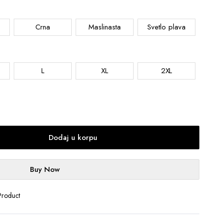
Crna
Maslinasta
Svetlo plava
L
XL
2XL
Dodaj u korpu
Buy Now
Product