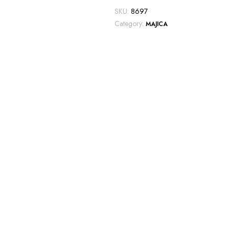
SKU:
8697
Category:
MAJICA