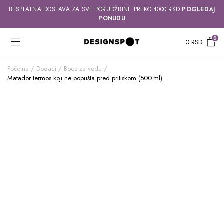
BESPLATNA DOSTAVA ZA SVE PORUDŽBINE PREKO 4000 RSD
POGLEDAJ
PONUDU
0
0
RSD
Početna
Dodaci
Boca za vodu
Matador termos koji ne popušta pred pritiskom (500 ml)