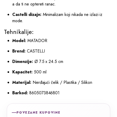
a da ti ne optereti ranac.
Castelli dizajn:
Minimalizam koji nikada ne izlazi iz
mode.
Tehnikalije:
Model:
MATADOR
Brend:
CASTELLI
Dimenzije:
Ø 7.5 x 24.5 cm
Kapacitet:
500 ml
Materijal:
Nerđajući čelik / Plastika / Silikon
Barkod:
8605073846801
POVEZANE KUPOVINE