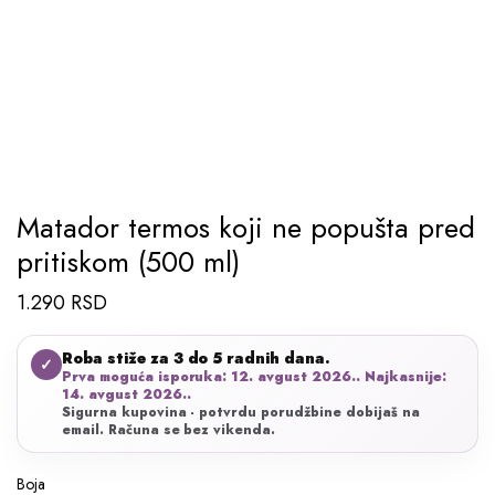
Matador termos koji ne popušta pred
pritiskom (500 ml)
1.290
RSD
Roba stiže za 3 do 5 radnih dana.
✓
Prva moguća isporuka: 12. avgust 2026.. Najkasnije:
14. avgust 2026..
Sigurna kupovina - potvrdu porudžbine dobijaš na
email. Računa se bez vikenda.
Boja