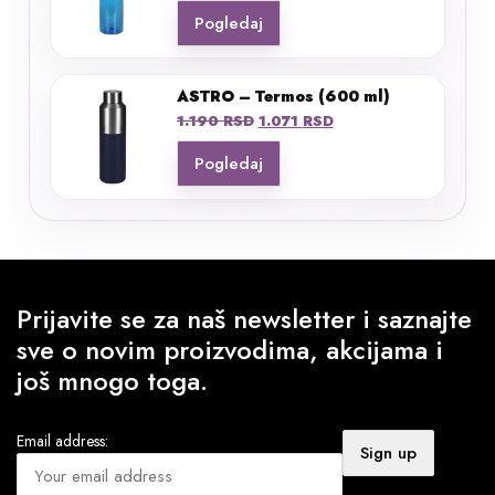
Pogledaj
ASTRO – Termos (600 ml)
Originalna
Trenutna
1.190
RSD
1.071
RSD
cena
cena
Pogledaj
je
je:
bila:
1.071 RSD.
1.190 RSD.
Prijavite se za naš newsletter i saznajte
sve o novim proizvodima, akcijama i
još mnogo toga.
Email address: