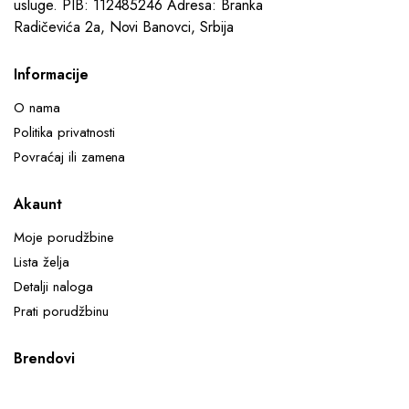
usluge. PIB: 112485246 Adresa: Branka
Radičevića 2a, Novi Banovci, Srbija
Informacije
O nama
Politika privatnosti
Povraćaj ili zamena
Akaunt
Moje porudžbine
Lista želja
Detalji naloga
Prati porudžbinu
Brendovi