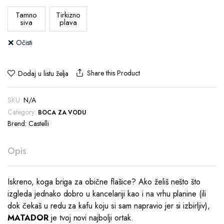
Tamno
Tirkizno
siva
plava
Očisti
Share this Product
Dodaj u listu želja
SKU:
N/A
Category:
BOCA ZA VODU
Brend:
Castelli
Opis
Iskreno, koga briga za obične flašice? Ako želiš nešto što
izgleda jednako dobro u kancelariji kao i na vrhu planine (ili
dok čekaš u redu za kafu koju si sam napravio jer si izbirljiv),
MATADOR
je tvoj novi najbolji ortak.