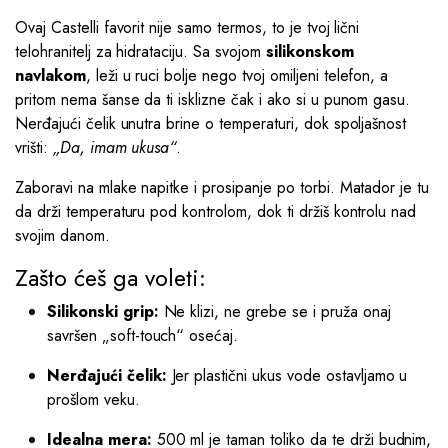
Ovaj Castelli favorit nije samo termos, to je tvoj lični
telohranitelj za hidrataciju. Sa svojom
silikonskom
navlakom
, leži u ruci bolje nego tvoj omiljeni telefon, a
pritom nema šanse da ti isklizne čak i ako si u punom gasu.
Nerđajući čelik unutra brine o temperaturi, dok spoljašnost
vrišti:
„Da, imam ukusa“
.
Zaboravi na mlake napitke i prosipanje po torbi. Matador je tu
da drži temperaturu pod kontrolom, dok ti držiš kontrolu nad
svojim danom.
Zašto ćeš ga voleti:
Silikonski grip:
Ne klizi, ne grebe se i pruža onaj
savršen „soft-touch“ osećaj.
Nerđajući čelik:
Jer plastični ukus vode ostavljamo u
prošlom veku.
Idealna mera:
500 ml je taman toliko da te drži budnim,