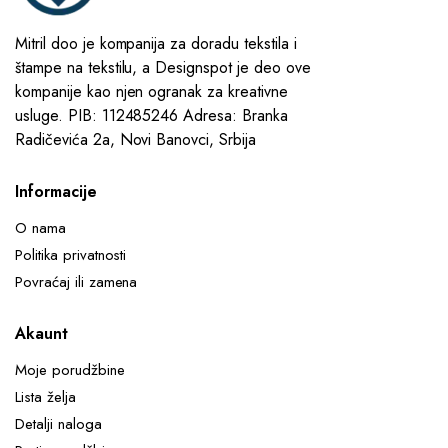
Mitril doo je kompanija za doradu tekstila i
štampe na tekstilu, a Designspot je deo ove
kompanije kao njen ogranak za kreativne
usluge. PIB: 112485246 Adresa: Branka
Radičevića 2a, Novi Banovci, Srbija
Informacije
O nama
Politika privatnosti
Povraćaj ili zamena
Akaunt
Moje porudžbine
Lista želja
Detalji naloga