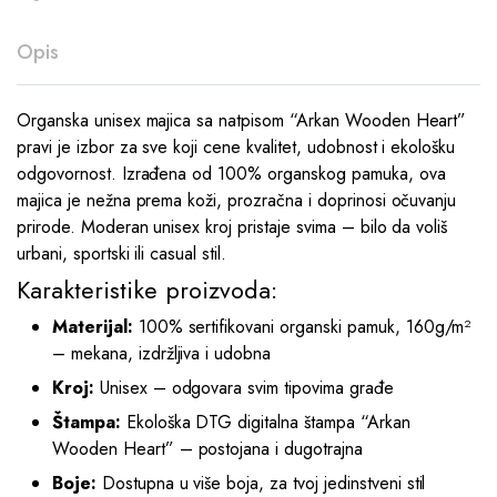
Opis
Organska unisex majica sa natpisom “Arkan Wooden Heart”
pravi je izbor za sve koji cene kvalitet, udobnost i ekološku
odgovornost. Izrađena od 100% organskog pamuka, ova
majica je nežna prema koži, prozračna i doprinosi očuvanju
prirode. Moderan unisex kroj pristaje svima – bilo da voliš
urbani, sportski ili casual stil.
Karakteristike proizvoda:
Materijal:
100% sertifikovani organski pamuk, 160g/m²
– mekana, izdržljiva i udobna
Kroj:
Unisex – odgovara svim tipovima građe
Štampa:
Ekološka DTG digitalna štampa “Arkan
Wooden Heart” – postojana i dugotrajna
Boje:
Dostupna u više boja, za tvoj jedinstveni stil