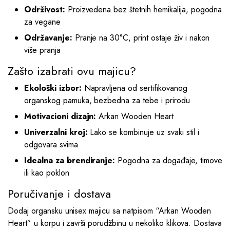
Održivost:
Proizvedena bez štetnih hemikalija, pogodna
za vegane
Održavanje:
Pranje na 30°C, print ostaje živ i nakon
više pranja
Zašto izabrati ovu majicu?
Ekološki izbor:
Napravljena od sertifikovanog
organskog pamuka, bezbedna za tebe i prirodu
Motivacioni dizajn:
Arkan Wooden Heart
Univerzalni kroj:
Lako se kombinuje uz svaki stil i
odgovara svima
Idealna za brendiranje:
Pogodna za događaje, timove
ili kao poklon
Poručivanje i dostava
Dodaj organsku unisex majicu sa natpisom “Arkan Wooden
Heart” u korpu i završi porudžbinu u nekoliko klikova. Dostava