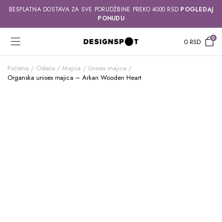
BESPLATNA DOSTAVA ZA SVE PORUDŽBINE PREKO 4000 RSD
POGLEDAJ
PONUDU
0
0
RSD
Početna
Odeća
Majica
Unisex majice
Organska unisex majica – Arkan Wooden Heart