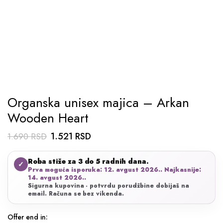
Organska unisex majica – Arkan
Wooden Heart
Originalna
Trenutna
1.521
RSD
1.690
RSD
cena
cena
Roba stiže za 3 do 5 radnih dana.
je
je:
✓
Prva moguća isporuka: 12. avgust 2026.. Najkasnije:
bila:
1.521 RSD.
14. avgust 2026..
Sigurna kupovina - potvrdu porudžbine dobijaš na
1.690 RSD.
email. Računa se bez vikenda.
Offer end in: