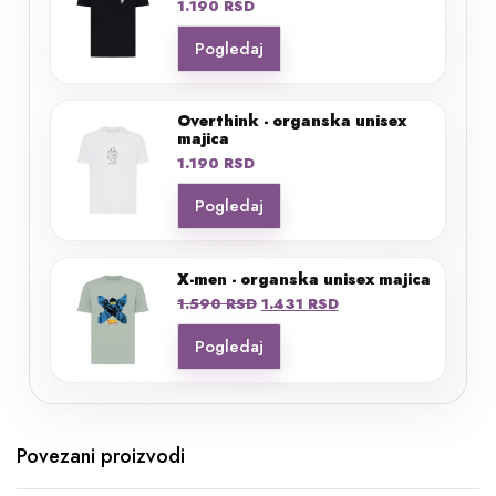
1.190
RSD
Pogledaj
Overthink - organska unisex
majica
1.190
RSD
Pogledaj
X-men - organska unisex majica
Originalna
Trenutna
1.590
RSD
1.431
RSD
cena
cena
Pogledaj
je
je:
bila:
1.431 RSD.
1.590 RSD.
Povezani proizvodi
Ovaj
Ovaj
proizvod
proizvod