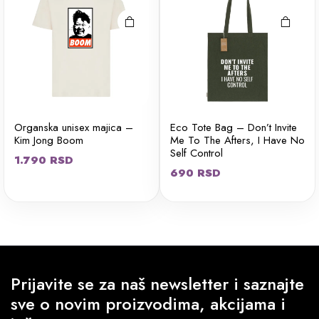
mogu biti
mogu biti
izabrane
izabrane
na stranici
na stranici
proizvoda.
proizvoda.
Organska unisex majica –
Eco Tote Bag – Don’t Invite
Kim Jong Boom
Me To The Afters, I Have No
Self Control
1.790
RSD
690
RSD
Prijavite se za naš newsletter i saznajte
sve o novim proizvodima, akcijama i