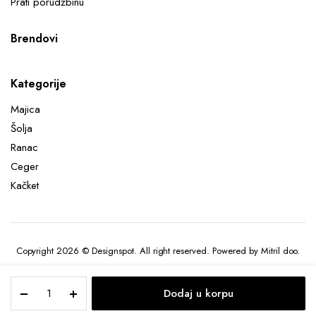
Prati porudžbinu
Brendovi
Kategorije
Majica
Šolja
Ranac
Ceger
Kačket
Copyright 2026 © Designspot. All right reserved. Powered by Mitril doo.
Organska
Dodaj u korpu
unisex
majica