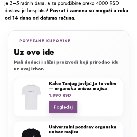
je 3–5 radnih dana, a za porudžbine preko 4000 RSD
dostava je besplatna!
Povrat i zamena su mogući u roku
od 14 dana od datuma računa.
POVEZANE KUPOVINE
Uz ovo ide
Mali dodaci i slični proizvodi koji prirodno idu
uz ovaj izbor.
Kako Tanjug javlja: Ja te volim
— organska unisex majica
1.890
RSD
Pogledaj
Univerzalni pozdrav organska
unisex majica