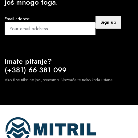
još mnogo toga.
Email address:
Imate pitanje?
(+381) 66 381 099
Ako ti se niko ne javi, spavamo. Nazvaće te neko kada ustane.