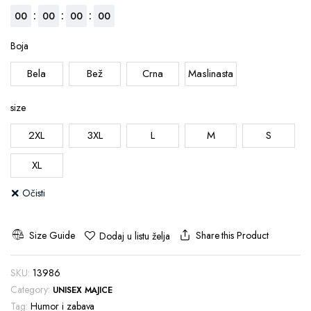
:
:
:
00
00
00
00
Boja
Bela
Bež
Crna
Maslinasta
size
2XL
3XL
L
M
S
XL
Očisti
Size Guide
Share this Product
Dodaj u listu želja
SKU:
13986
Category:
UNISEX MAJICE
Tag:
Humor i zabava