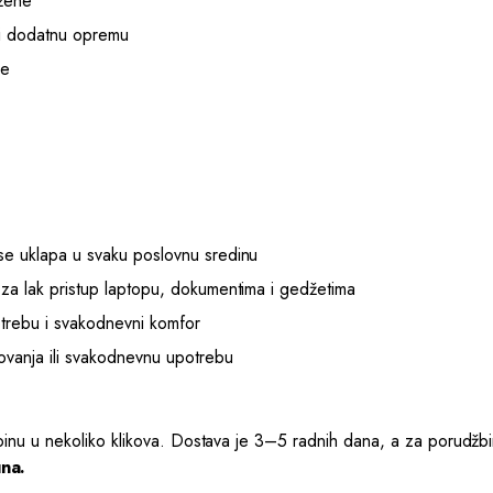
 žene
i dodatnu opremu
je
se uklapa u svaku poslovnu sredinu
za lak pristup laptopu, dokumentima i gedžetima
otrebu i svakodnevni komfor
tovanja ili svakodnevnu upotrebu
žbinu u nekoliko klikova. Dostava je 3–5 radnih dana, a za porud
na.