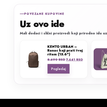
POVEZANE KUPOVINE
Uz ovo ide
Mali dodaci i slični proizvodi koji prirodno idu uz
KENTO URBAN –
Ranac koji prati tvoj
ritam (15.6")
Originalna
Trenutna
8.490
RSD
7.641
RSD
cena
cena
Pogledaj
je
je:
bila:
7.641 RSD.
8.490 RSD.