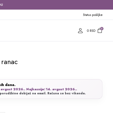
DU
Status pošiljke
0
0
RSD
 ranac
nih dana.
 avgust 2026.. Najkasnije: 14. avgust 2026..
porudžbine dobijaš na email. Računa se bez vikenda.