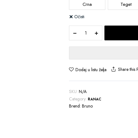
Crna
Teget
Očisti
PIPPEN
–
Poslovni
ranac
quantity
Share this 
Dodaj u listu želja
SKU:
N/A
Category:
RANAC
Brend:
Bruno