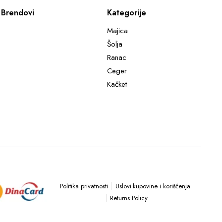
Brendovi
Kategorije
Majica
Šolja
Ranac
Ceger
Kačket
Uslovi kupovine i korišćenja
Politika privatnosti
Returns Policy