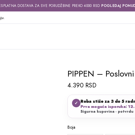
ESPLATNA DOSTAVA ZA SVE PORUDŽBINE PREKO 4000 RSD
POGLEDAJ PONU
ju.
PIPPEN – Poslovni
4.390
RSD
Roba stiže za 3 do 5 rad
✓
Prva moguća isporuka: 12.
Sigurna kupovina - potvrdu 
Boja