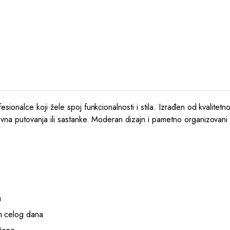
alce koji žele spoj funkcionalnosti i stila. Izrađen od kvalitetnog 
a putovanja ili sastanke. Moderan dizajn i pametno organizovani 
u
m celog dana