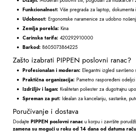
Dizajn:
Moderan poslovni stil, pogodan za muškarce i
Funkcionalnost:
Više pregrada za laptop, dokumenta 
Udobnost:
Ergonomske naramenice za udobno nošen
Zemlja porekla:
Kina
Carinska tarifa:
420292910000
Barkod:
8605073864225
Zašto izabrati PIPPEN poslovni ranac?
Profesionalan i moderan:
Elegantni izgled savršeno 
Praktična organizacija:
Pametno raspoređeni odeljci 
Izdržljiv i lagan:
Kvalitetan poliester za dugotrajnu up
Spreman za put:
Idealan za kancelariju, sastanke, pu
Poručivanje i dostava
Dodajte
PIPPEN poslovni ranac
u korpu i završite porud
zamena su mogući u roku od 14 dana od datuma raču