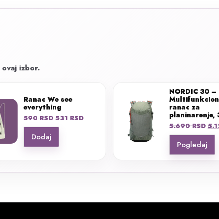
 ovaj izbor.
NORDIC 30 –
Ranac We see
Multifunkcion
everything
ranac za
planinarenje,
Originalna
Trenutna
590
RSD
531
RSD
Ori
5.690
RSD
5.
cena
cena
cen
Dodaj
je
je:
Pogledaj
je
bila:
531 RSD.
bila
590 RSD.
5.6