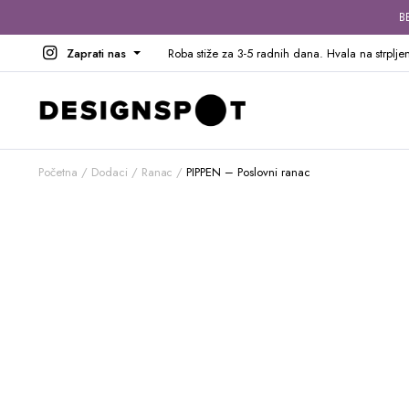
B
Zaprati nas
Roba stiže za 3-5 radnih dana. Hvala na strpljen
Početna
Dodaci
Ranac
PIPPEN – Poslovni ranac