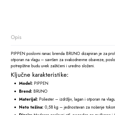
Opis
PIPPEN poslovni ranac brenda BRUNO dizajniran je za profesion
otporan na vlagu – savršen za svakodnevne obaveze, poslovn
potrepštine budu uvek zaštićeni i uredno složeni.
Ključne karakteristike:
Model:
PIPPEN
Brend:
BRUNO
Materijal:
Poliester – izdržljiv, lagan i otporan na vlag
Neto težina:
0,58 kg – jednostavan za nošenje toko