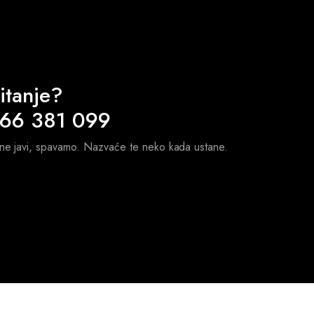
itanje?
 66 381 099
 ne javi, spavamo. Nazvaće te neko kada ustane.