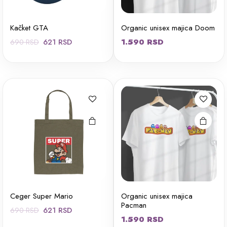
Kačket GTA
Organic unisex majica Doom
Originalna
Trenutna
621
RSD
1.590
RSD
690
RSD
Ovaj
Ovaj
cena
cena
proizvod
proizvod
je
je:
ima više
ima više
bila:
621 RSD.
varijanti.
varijanti.
690 RSD.
Opcije
Opcije
mogu biti
mogu biti
izabrane
izabrane
na stranici
na stranici
proizvoda.
proizvoda.
Ceger Super Mario
Organic unisex majica
Pacman
Originalna
Trenutna
621
RSD
690
RSD
1.590
RSD
cena
cena