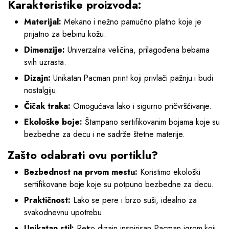
Karakteristike proizvoda:
Materijal:
Mekano i nežno pamučno platno koje je
prijatno za bebinu kožu.
Dimenzije:
Univerzalna veličina, prilagođena bebama
svih uzrasta.
Dizajn:
Unikatan Pacman print koji privlači pažnju i budi
nostalgiju.
Čičak traka:
Omogućava lako i sigurno pričvršćivanje.
Ekološke boje:
Štampano sertifikovanim bojama koje su
bezbedne za decu i ne sadrže štetne materije.
Zašto odabrati ovu portiklu?
Bezbednost na prvom mestu:
Koristimo ekološki
sertifikovane boje koje su potpuno bezbedne za decu.
Praktičnost:
Lako se pere i brzo suši, idealno za
svakodnevnu upotrebu.
Unikatan stil:
Retro dizajn inspirisan Pacman igrom koji