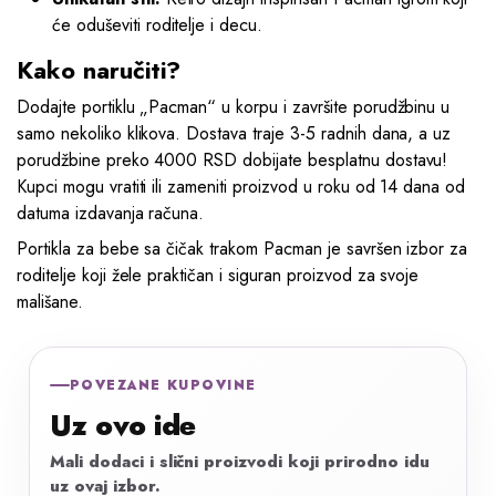
će oduševiti roditelje i decu.
Kako naručiti?
Dodajte portiklu „Pacman“ u korpu i završite porudžbinu u
samo nekoliko klikova. Dostava traje 3-5 radnih dana, a uz
porudžbine preko 4000 RSD dobijate besplatnu dostavu!
Kupci mogu vratiti ili zameniti proizvod u roku od 14 dana od
datuma izdavanja računa.
Portikla za bebe sa čičak trakom Pacman je savršen izbor za
roditelje koji žele praktičan i siguran proizvod za svoje
mališane.
POVEZANE KUPOVINE
Uz ovo ide
Mali dodaci i slični proizvodi koji prirodno idu
uz ovaj izbor.