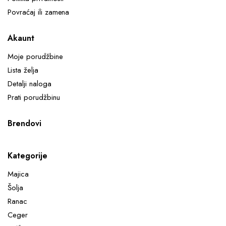
Povraćaj ili zamena
Akaunt
Moje porudžbine
Lista želja
Detalji naloga
Prati porudžbinu
Brendovi
Kategorije
Majica
Šolja
Ranac
Ceger