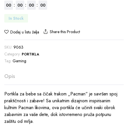
:
:
:
00
00
00
00
In Stock
Share this Product
Dodaj u listu želja
SKU:
9063
Category:
PORTIKLA
Tag:
Gaming
Opis
Portikla za bebe sa čičak trakom „Pacman“ je savršen spoj
praktičnosti i zabave! Sa unikatnim dizajnom inspirisanim
kultnim Pacman likovima, ova portikla će učiniti svaki obrok
zabavnim za vaše dete, dok istovremeno pruža potpunu
zaštitu od mrlja.