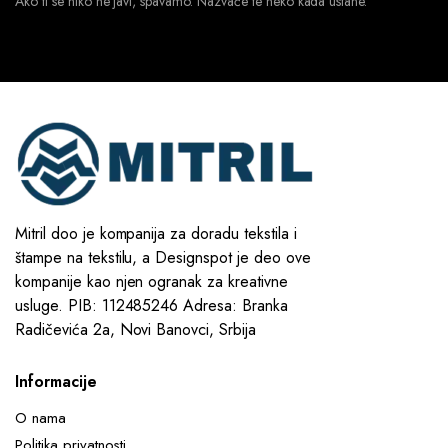
Ako ti se niko ne javi, spavamo. Nazvaće te neko kada ustane.
Mitril doo je kompanija za doradu tekstila i
štampe na tekstilu, a Designspot je deo ove
kompanije kao njen ogranak za kreativne
usluge. PIB: 112485246 Adresa: Branka
Radičevića 2a, Novi Banovci, Srbija
Informacije
O nama
Politika privatnosti