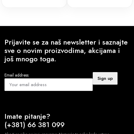
je
je:
bila:
621 RSD.
690 RSD.
Prijavite se za naš newsletter i saznajte
sve o novim proizvodima, akcijama i
još mnogo toga.
Email address:
Imate pitanje?
(+381) 66 381 099