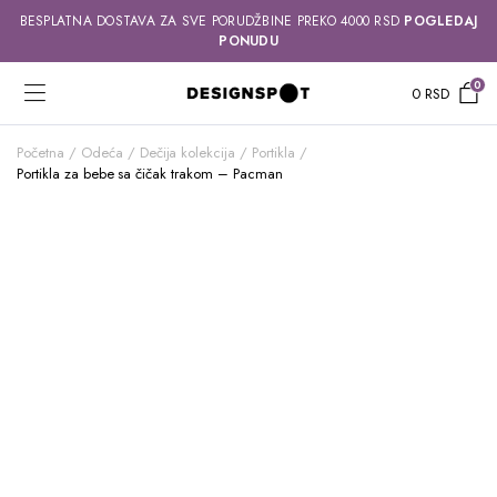
BESPLATNA DOSTAVA ZA SVE PORUDŽBINE PREKO 4000 RSD
POGLEDAJ
PONUDU
0
0
RSD
Početna
Odeća
Dečija kolekcija
Portikla
Portikla za bebe sa čičak trakom – Pacman