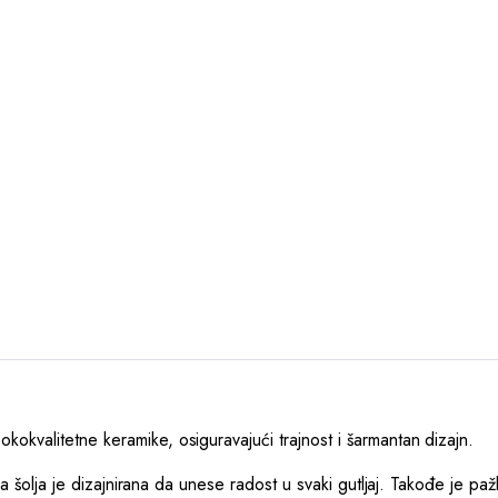
okvalitetne keramike, osiguravajući trajnost i šarmantan dizajn.
ova šolja je dizajnirana da unese radost u svaki gutljaj. Takođe je pa