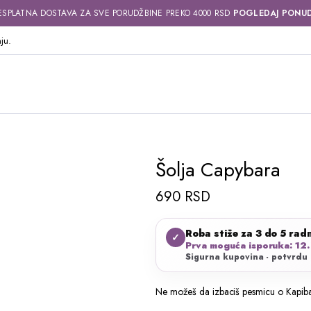
ESPLATNA DOSTAVA ZA SVE PORUDŽBINE PREKO 4000 RSD
POGLEDAJ PONU
ju.
Šolja Capybara
690
RSD
Roba stiže za 3 do 5 rad
✓
Prva moguća isporuka: 12.
Sigurna kupovina - potvrdu 
Ne možeš da izbaciš pesmicu o Kapiba