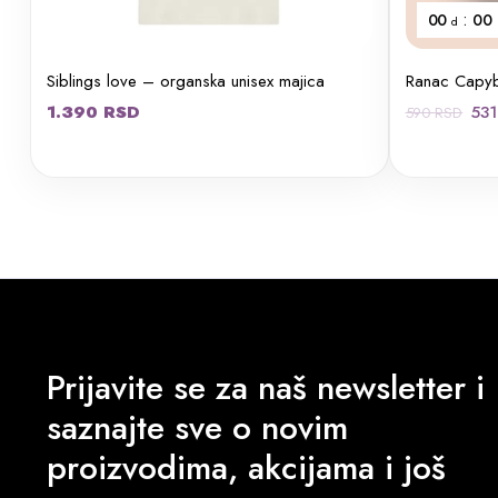
:
00
00
d
Siblings love – organska unisex majica
Ranac Capy
Or
1.390
RSD
53
590
RSD
ce
je
bil
59
Prijavite se za naš newsletter i
saznajte sve o novim
proizvodima, akcijama i još