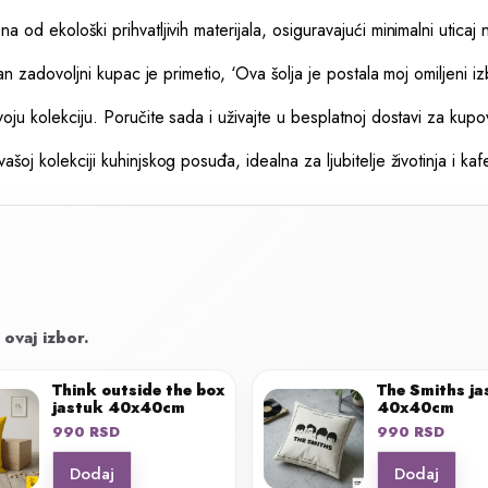
od ekološki prihvatljivih materijala, osiguravajući minimalni uticaj 
dan zadovoljni kupac je primetio, ‘Ova šolja je postala moj omiljeni i
voju kolekciju. Poručite sada i uživajte u besplatnoj dostavi za k
oj kolekciji kuhinjskog posuđa, idealna za ljubitelje životinja i kaf
 ovaj izbor.
Think outside the box
The Smiths ja
jastuk 40x40cm
40x40cm
990
RSD
990
RSD
Dodaj
Dodaj