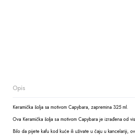
Opis
Keramička šolja sa motivom Capybara, zapremina 325 ml.
Ova Keramička šolja sa motivom Capybara je izrađena od visok
Bilo da pijete kafu kod kuće ili uživate u čaju u kancelariji, 