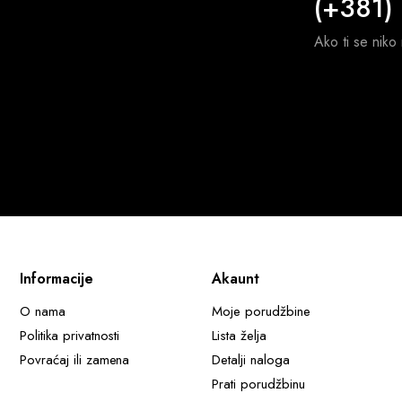
(+381)
Ako ti se niko
Informacije
Akaunt
O nama
Moje porudžbine
Politika privatnosti
Lista želja
Povraćaj ili zamena
Detalji naloga
Prati porudžbinu