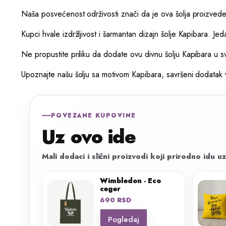
Naša posvećenost održivosti znači da je ova šolja proizvedena 
Kupci hvale izdržljivost i šarmantan dizajn šolje Kapibara. Je
Ne propustite priliku da dodate ovu divnu šolju Kapibara u s
Upoznajte našu šolju sa motivom Kapibara, savršeni dodatak vaš
POVEZANE KUPOVINE
Uz ovo ide
Mali dodaci i slični proizvodi koji prirodno idu uz
Wimbledon - Eco
ceger
690
RSD
Pogledaj