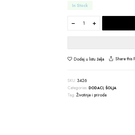
In Stock
Šolja
Capybara
quantity
Share this 
Dodaj u listu želja
SKU:
3426
Categories:
,
DODACI
ŠOLJA
Tag:
Životinje i priroda