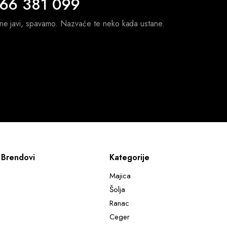
 66 381 099
 ne javi, spavamo. Nazvaće te neko kada ustane.
Brendovi
Kategorije
Majica
Šolja
Ranac
Ceger