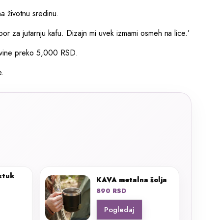
na životnu sredinu.
zbor za jutarnju kafu. Dizajn mi uvek izmami osmeh na lice.’
upovine preko 5,000 RSD.
e.
stuk
KAVA metalna šolja
890
RSD
Pogledaj