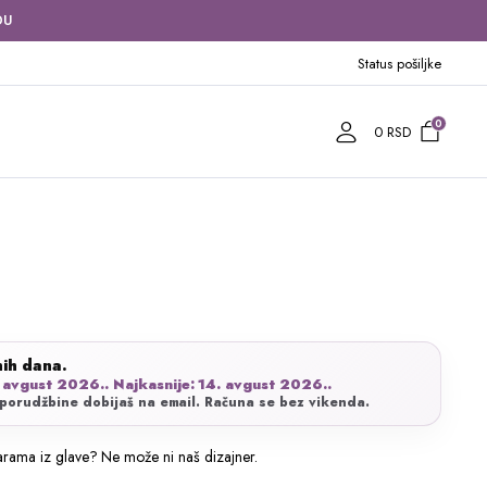
DU
Status pošiljke
0
0
RSD
nih dana.
 avgust 2026.. Najkasnije: 14. avgust 2026..
porudžbine dobijaš na email. Računa se bez vikenda.
rama iz glave? Ne može ni naš dizajner.