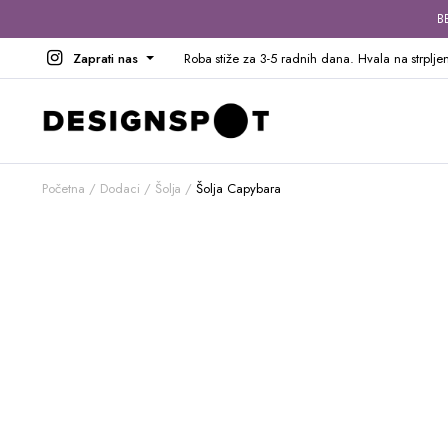
B
Zaprati nas
Roba stiže za 3-5 radnih dana. Hvala na strpljen
Početna
Dodaci
Šolja
Šolja Capybara