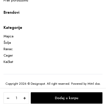
Prati porudžbinu
Brendovi
Kategorije
Majica
Šolja
Ranac
Ceger
Kačket
Copyright 2026 © Designspot. All right reserved. Powered by Mitril doo.
SpongeBob
Dodaj u korpu
Toast
-