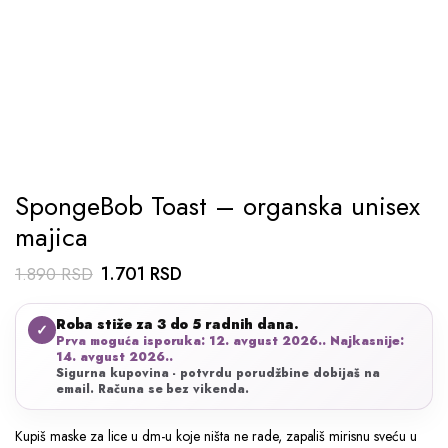
SpongeBob Toast – organska unisex
majica
Originalna
Trenutna
1.701
RSD
1.890
RSD
cena
cena
Roba stiže za 3 do 5 radnih dana.
je
je:
✓
Prva moguća isporuka: 12. avgust 2026.. Najkasnije:
bila:
1.701 RSD.
14. avgust 2026..
Sigurna kupovina - potvrdu porudžbine dobijaš na
1.890 RSD.
email. Računa se bez vikenda.
Kupiš maske za lice u dm-u koje ništa ne rade, zapališ mirisnu sveću u