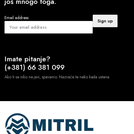
još mnogo toga.
Email address:
Imate pitanje?
(+381) 66 381 099
Ako ti se niko ne javi, spavamo. Nazvaće te neko kada ustane.