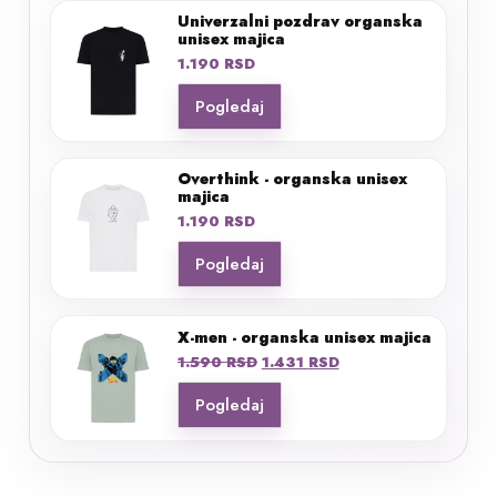
Univerzalni pozdrav organska
unisex majica
1.190
RSD
Pogledaj
Overthink - organska unisex
majica
1.190
RSD
Pogledaj
X-men - organska unisex majica
Originalna
Trenutna
1.590
RSD
1.431
RSD
cena
cena
Pogledaj
je
je:
bila:
1.431 RSD.
1.590 RSD.