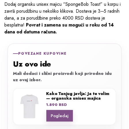
Dodaj organsku unisex majicu “SpongeBob Toast” u korpu i
završi porudžbinu u nekoliko klikova. Dostava je 3–5 radnih
dana, a za porudžbine preko 4000 RSD dostava je
besplatna!
Povrat i zamena su mogući u roku od 14
dana od datuma računa.
POVEZANE KUPOVINE
Uz ovo ide
Mali dodaci i slični proizvodi koji prirodno idu
uz ovaj izbor.
Kako Tanjug javlja: Ja te volim
— organska unisex majica
1.890
RSD
Pogledaj