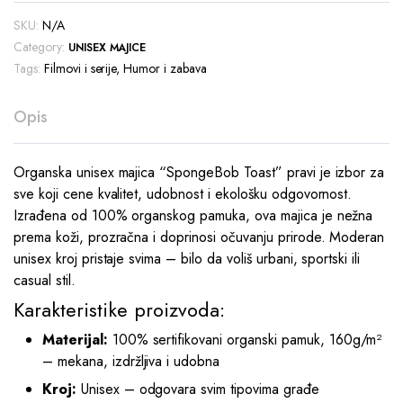
SKU:
N/A
Category:
UNISEX MAJICE
Tags:
Filmovi i serije
,
Humor i zabava
Opis
Organska unisex majica “SpongeBob Toast” pravi je izbor za
sve koji cene kvalitet, udobnost i ekološku odgovornost.
Izrađena od 100% organskog pamuka, ova majica je nežna
prema koži, prozračna i doprinosi očuvanju prirode. Moderan
unisex kroj pristaje svima – bilo da voliš urbani, sportski ili
casual stil.
Karakteristike proizvoda:
Materijal:
100% sertifikovani organski pamuk, 160g/m²
– mekana, izdržljiva i udobna
Kroj:
Unisex – odgovara svim tipovima građe