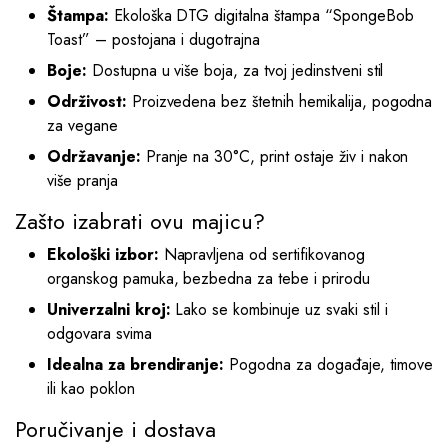
Štampa:
Ekološka DTG digitalna štampa “SpongeBob
Toast” – postojana i dugotrajna
Boje:
Dostupna u više boja, za tvoj jedinstveni stil
Održivost:
Proizvedena bez štetnih hemikalija, pogodna
za vegane
Održavanje:
Pranje na 30°C, print ostaje živ i nakon
više pranja
Zašto izabrati ovu majicu?
Ekološki izbor:
Napravljena od sertifikovanog
organskog pamuka, bezbedna za tebe i prirodu
Univerzalni kroj:
Lako se kombinuje uz svaki stil i
odgovara svima
Idealna za brendiranje:
Pogodna za događaje, timove
ili kao poklon
Poručivanje i dostava