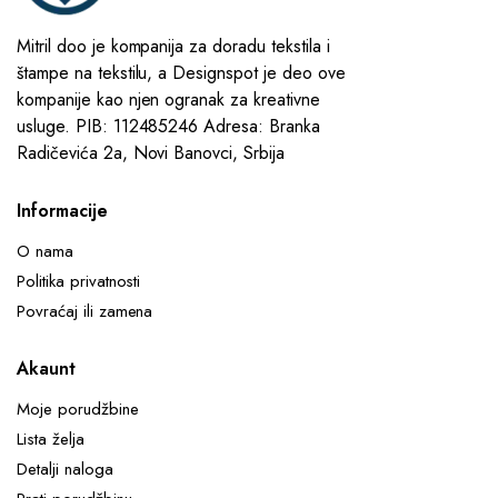
Mitril doo je kompanija za doradu tekstila i
štampe na tekstilu, a Designspot je deo ove
kompanije kao njen ogranak za kreativne
usluge. PIB: 112485246 Adresa: Branka
Radičevića 2a, Novi Banovci, Srbija
Informacije
O nama
Politika privatnosti
Povraćaj ili zamena
Akaunt
Moje porudžbine
Lista želja
Detalji naloga