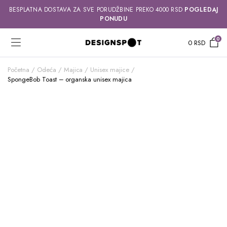
BESPLATNA DOSTAVA ZA SVE PORUDŽBINE PREKO 4000 RSD
POGLEDAJ
PONUDU
0
0
RSD
Početna
Odeća
Majica
Unisex majice
SpongeBob Toast – organska unisex majica