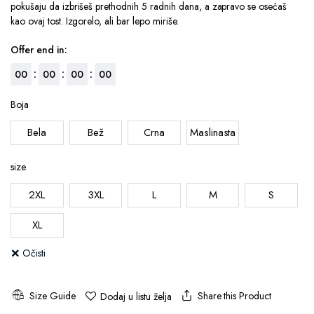
pokušaju da izbrišeš prethodnih 5 radnih dana, a zapravo se osećaš
kao ovaj tost. Izgorelo, ali bar lepo miriše.
Offer end in:
:
:
:
00
00
00
00
Boja
Bela
Bež
Crna
Maslinasta
size
2XL
3XL
L
M
S
XL
Očisti
Size Guide
Share this Product
Dodaj u listu želja