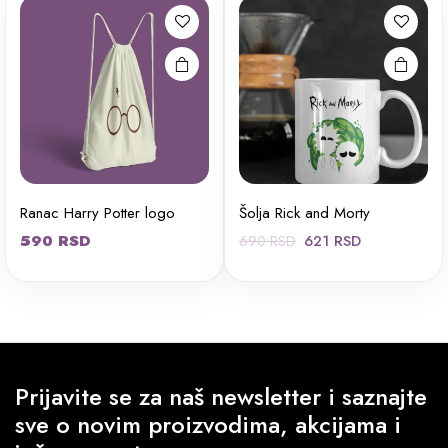
Ranac Harry Potter logo
Šolja Rick and Morty
Originalna
Trenutna
590
RSD
621
RSD
690
RSD
cena
cena
je
je:
bila:
621 RSD.
690 RSD.
Prijavite se za naš newsletter i saznajte
sve o novim proizvodima, akcijama i