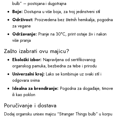
bulb” – postojana i dugotrajna
Boje:
Dostupna u više boja, za tvoj jedinstveni stil
Održivost:
Proizvedena bez štetnih hemikalija, pogodna
za vegane
Održavanje:
Pranje na 30°C, print ostaje živ i nakon
više pranja
Zašto izabrati ovu majicu?
Ekološki izbor:
Napravljena od sertifikovanog
organskog pamuka, bezbedna za tebe i prirodu
Univerzalni kroj:
Lako se kombinuje uz svaki stil i
odgovara svima
Idealna za brendiranje:
Pogodna za događaje, timove
ili kao poklon
Poručivanje i dostava
Dodaj organsku unisex majicu “Stranger Things bulb” u korpu