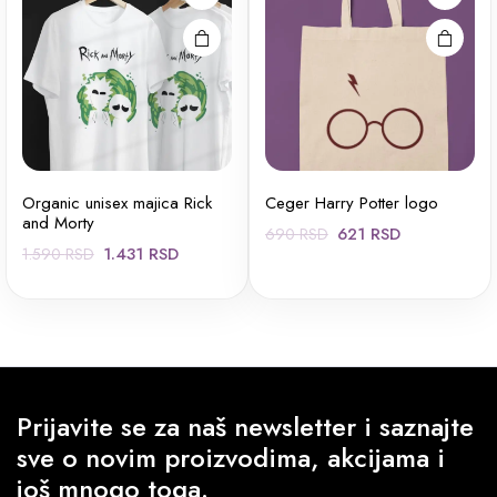
mogu biti
mogu biti
izabrane
izabrane
na stranici
na stranici
proizvoda.
proizvoda.
Organic unisex majica Rick
Ceger Harry Potter logo
and Morty
Originalna
Trenutna
621
RSD
690
RSD
Originalna
Trenutna
1.431
RSD
1.590
RSD
cena
cena
cena
cena
je
je:
je
je:
bila:
621 RSD.
bila:
1.431 RSD.
690 RSD.
1.590 RSD.
Prijavite se za naš newsletter i saznajte
sve o novim proizvodima, akcijama i
još mnogo toga.