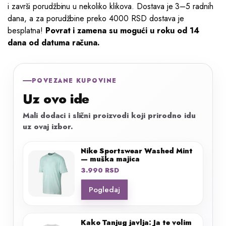
i završi porudžbinu u nekoliko klikova. Dostava je 3–5 radnih
dana, a za porudžbine preko 4000 RSD dostava je
besplatna!
Povrat i zamena su mogući u roku od 14
dana od datuma računa.
POVEZANE KUPOVINE
Uz ovo ide
Mali dodaci i slični proizvodi koji prirodno idu
uz ovaj izbor.
Nike Sportswear Washed Mint
— muška majica
3.990
RSD
Pogledaj
Kako Tanjug javlja: Ja te volim