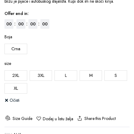
blizu je pijace i autobuskog stajališta. Kupi dok im ne skoči kirija.
Offer end in:
:
:
:
00
00
00
00
Boja
Crna
size
2XL
3XL
L
M
S
XL
Očisti
Size Guide
Share this Product
Dodaj u listu želja