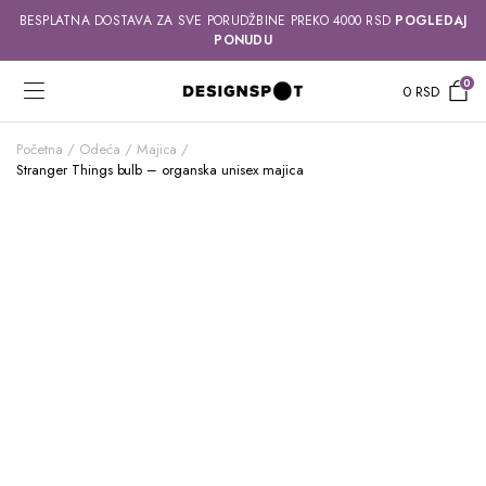
BESPLATNA DOSTAVA ZA SVE PORUDŽBINE PREKO 4000 RSD
POGLEDAJ
PONUDU
0
0
RSD
Početna
Odeća
Majica
Stranger Things bulb – organska unisex majica