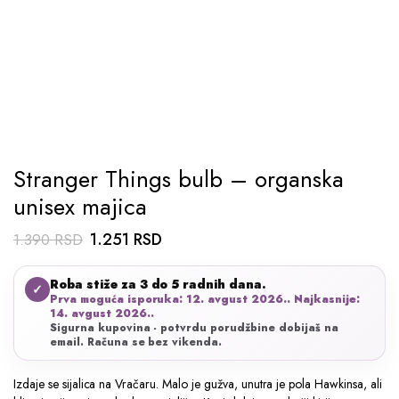
Stranger Things bulb – organska
unisex majica
Originalna
Trenutna
1.251
RSD
1.390
RSD
cena
cena
Roba stiže za 3 do 5 radnih dana.
je
je:
✓
Prva moguća isporuka: 12. avgust 2026.. Najkasnije:
bila:
1.251 RSD.
14. avgust 2026..
Sigurna kupovina - potvrdu porudžbine dobijaš na
1.390 RSD.
email. Računa se bez vikenda.
Izdaje se sijalica na Vračaru. Malo je gužva, unutra je pola Hawkinsa, ali