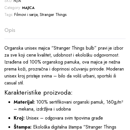
SKU:
N/A
Category:
MAJICA
Tags:
Filmovi i serije
,
Stranger Things
Opis
Organska unisex majica “Stranger Things bulb” pravi je izbor
za sve koji cene kvalitet, udobnost i ekološku odgovornost.
Izrađena od 100% organskog pamuka, ova majica je nežna
prema koži, prozračna i doprinosi očuvanju prirode. Moderan
unisex kroj pristaje svima – bilo da voliš urbani, sportski ili
casual stil.
Karakteristike proizvoda:
Materijal:
100% sertifikovani organski pamuk, 160g/m²
– mekana, izdržljiva i udobna
Kroj:
Unisex – odgovara svim tipovima građe
Štampa:
Ekološka digitalna štampa “Stranger Things