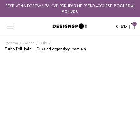
BESPLATNA DOSTAVA ZA SVE PORUDŽBINE PREKO 4000 RSD
POGLEDAJ
PONUDU
0
0
RSD
Početna
Odeća
Duks
Turbo Folk kafe – Duks od organskog pamuka