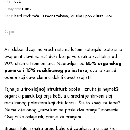
SKU:
N/A
Category:
DUKS
Tags:
hard rock cafe
,
Humor i zabava
,
Muzika i pop kultura
,
Rok
Opis
Ali, dobar dizajn ne vredi ništa na lošem materijalu. Zato smo
ovaj print stavili na naš duks koji je verovatno kvalitetniji od
90% stvari u tvom ormaru. Napravljen od
85% organskog
pamuka i 15% recikliranog poliestera
, ovo je komad
odeće koji čuva planetu dok ti čuvaš svoj stil.
Tajna je u
troslojnoj strukturi
: spolja i iznutra je najmekši
organski pamuk koji prija koži, a u sredini je skriveni sloj
recikliranog poliestera koji drži formu. Šta to znači za tebe?
Nema više onog „razvukao se posle dva pranja“ momenta.
Ovaj duks ostaje isti, pranje za pranjem.
Brušeni futer iznutra greje bolje od zagrljaja, a unisex kroj