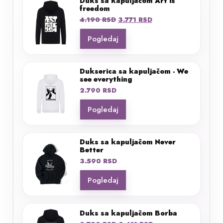
Duks sa kapuljačom Art is
freedom
Originalna
Trenutna
4.190
RSD
3.771
RSD
cena
cena
Pogledaj
je
je:
bila:
3.771 RSD.
4.190 RSD.
Dukserica sa kapuljačom - We
see everything
2.790
RSD
Pogledaj
Duks sa kapuljačom Never
Better
3.590
RSD
Pogledaj
Duks sa kapuljačom Borba