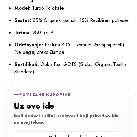
Model:
Turbo Folk kafe
Sastav:
85% Organski pamuk, 15% Reciklirani poliester
Težina:
280 g/m²
Održavanje:
Prati na 30°C, izvrnuto (čuvaj taj print!).
Ne peglaj preko štampe.
Sertifikati:
Oeko-Tex, GOTS (Global Organic Textile
Standard)
POVEZANE KUPOVINE
Uz ovo ide
Mali dodaci i slični proizvodi koji prirodno idu
uz ovaj izbor.