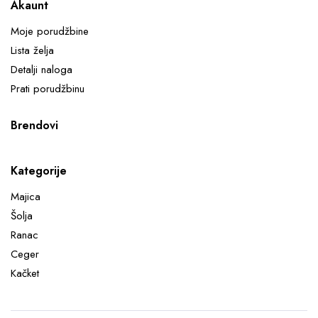
Akaunt
Moje porudžbine
Lista želja
Detalji naloga
Prati porudžbinu
Brendovi
Kategorije
Majica
Šolja
Ranac
Ceger
Kačket