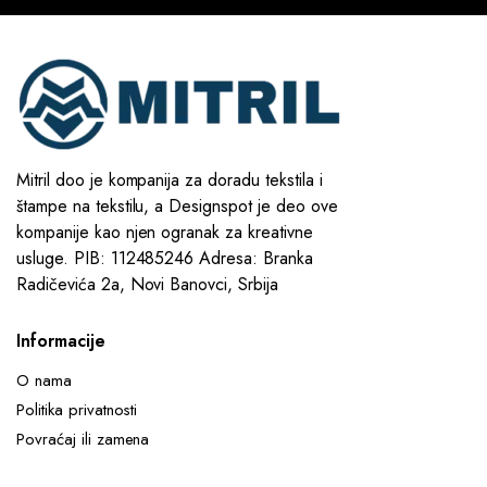
Mitril doo je kompanija za doradu tekstila i
štampe na tekstilu, a Designspot je deo ove
kompanije kao njen ogranak za kreativne
usluge. PIB: 112485246 Adresa: Branka
Radičevića 2a, Novi Banovci, Srbija
Informacije
O nama
Politika privatnosti
Povraćaj ili zamena