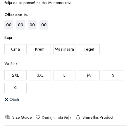
želja da se popneš na sto. Mi nismo krivi.
Offer end in:
:
:
:
00
00
00
00
Boja
Crna
Krem
Maslinasta
Teget
Veličina
2XL
3XL
L
M
S
XL
Očisti
Size Guide
Share this Product
Dodaj u listu želja