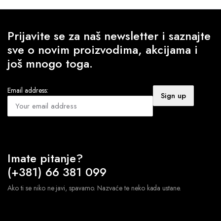
1.290 RSD.
690 RSD.
Prijavite se za naš newsletter i saznajte
sve o novim proizvodima, akcijama i
još mnogo toga.
Email address:
Imate pitanje?
(+381) 66 381 099
Ako ti se niko ne javi, spavamo. Nazvaće te neko kada ustane.