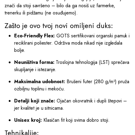
znači da stoji savršeno – bilo da ga nosiš uz farmerke,
trenerku ili pidžamu (ne osuđujemo).
Zašto je ovo tvoj novi omiljeni duks:
Eco-Friendly Flex:
GOTS sertifikovani organski pamuk i
reciklirani poliester. Održiva moda nikad nije izgledala
bolje.
Neuništiva forma:
Troslojna tehnologija (LST) sprečava
skupljanje i istezanje.
Maksimalna udobnost:
Brušeni futer (280 g/m²) pruža
ozbiljnu toplinu i mekoću.
Detalji koji znače:
Ojačan okovratnik i dupli štepovi –
jer kvalitet je u sitnicama.
Unisex kroj:
Klasičan fit koji svima dobro stoji.
Tehnikalije: