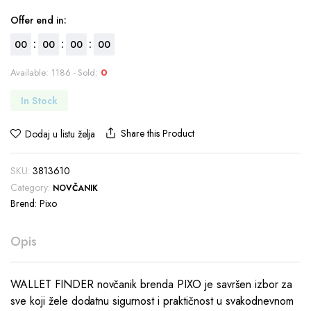
Offer end in:
:
:
:
00
00
00
00
Available: 1186 - Sold:
0
In Stock
Share this Product
Dodaj u listu želja
SKU:
3813610
Category:
NOVČANIK
Brend:
Pixo
Opis
WALLET FINDER novčanik brenda PIXO je savršen izbor za
sve koji žele dodatnu sigurnost i praktičnost u svakodnevnom