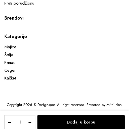
Prati porudžbinu
Brendovi
Kategorije
Majica
Šolja
Ranac
Ceger
Kačket
Copyright 2026 © Designspot. All right reserved. Powered by Mitril doo.
WALLET
Dodaj u korpu
FINDER