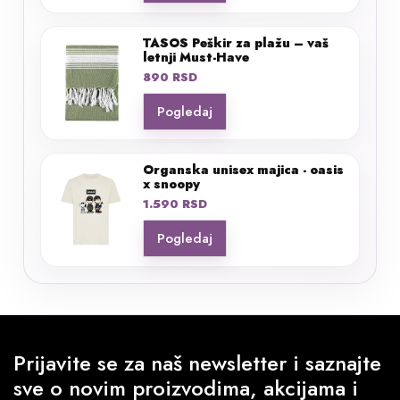
TASOS Peškir za plažu – vaš
letnji Must-Have
890
RSD
Pogledaj
Organska unisex majica - oasis
x snoopy
1.590
RSD
Pogledaj
Prijavite se za naš newsletter i saznajte
sve o novim proizvodima, akcijama i