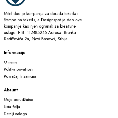
Mitril doo je kompanija za doradu tekstila i
štampe na tekstilu, a Designspot je deo ove
kompanije kao njen ogranak za kreativne
usluge. PIB: 112485246 Adresa: Branka
Radičevića 2a, Novi Banovci, Srbija
Informacije
O nama
Politika privatnosti
Povraćaj ili zamena
Akaunt
Moje porudžbine
Lista želja
Detalji naloga