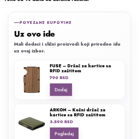
POVEZANE KUPOVINE
Uz ovo ide
Mali dodaci i slični proizvodi koji prirodno idu
uz ovaj izbor.
FUSE – Držač za kartice sa
RFID zaštitom
790
RSD
Dodaj
ARKON – Kožni držač za
kartice sa RFID zaštitom
3.590
RSD
Pogledaj