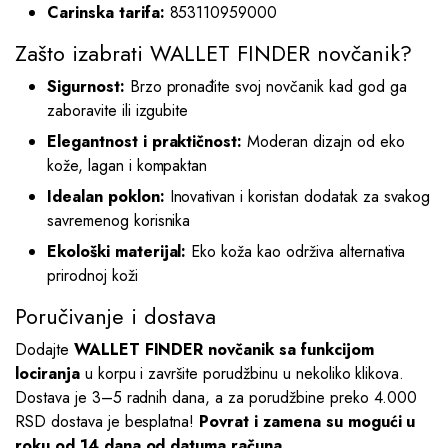
Carinska tarifa:
853110959000
Zašto izabrati WALLET FINDER novčanik?
Sigurnost:
Brzo pronađite svoj novčanik kad god ga
zaboravite ili izgubite
Elegantnost i praktičnost:
Moderan dizajn od eko
kože, lagan i kompaktan
Idealan poklon:
Inovativan i koristan dodatak za svakog
savremenog korisnika
Ekološki materijal:
Eko koža kao održiva alternativa
prirodnoj koži
Poručivanje i dostava
Dodajte
WALLET FINDER novčanik sa funkcijom
lociranja
u korpu i završite porudžbinu u nekoliko klikova.
Dostava je 3–5 radnih dana, a za porudžbine preko 4.000
RSD dostava je besplatna!
Povrat i zamena su mogući u
roku od 14 dana od datuma računa.