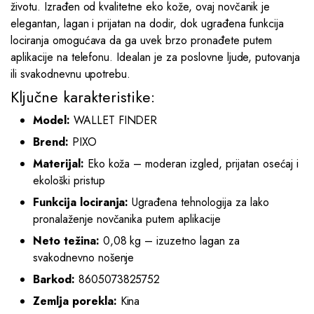
životu. Izrađen od kvalitetne eko kože, ovaj novčanik je
elegantan, lagan i prijatan na dodir, dok ugrađena funkcija
lociranja omogućava da ga uvek brzo pronađete putem
aplikacije na telefonu. Idealan je za poslovne ljude, putovanja
ili svakodnevnu upotrebu.
Ključne karakteristike:
Model:
WALLET FINDER
Brend:
PIXO
Materijal:
Eko koža – moderan izgled, prijatan osećaj i
ekološki pristup
Funkcija lociranja:
Ugrađena tehnologija za lako
pronalaženje novčanika putem aplikacije
Neto težina:
0,08 kg – izuzetno lagan za
svakodnevno nošenje
Barkod:
8605073825752
Zemlja porekla:
Kina