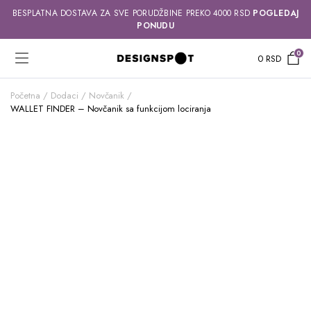
BESPLATNA DOSTAVA ZA SVE PORUDŽBINE PREKO 4000 RSD
POGLEDAJ
PONUDU
0
0
RSD
Početna
Dodaci
Novčanik
WALLET FINDER – Novčanik sa funkcijom lociranja