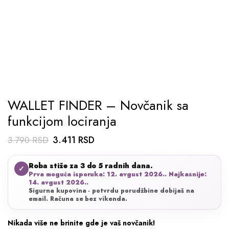
WALLET FINDER – Novčanik sa
funkcijom lociranja
Originalna
Trenutna
3.411
RSD
3.790
RSD
cena
cena
Roba stiže za 3 do 5 radnih dana.
je
je:
✓
Prva moguća isporuka: 12. avgust 2026.. Najkasnije:
bila:
3.411 RSD.
14. avgust 2026..
Sigurna kupovina - potvrdu porudžbine dobijaš na
3.790 RSD.
email. Računa se bez vikenda.
Nikada više ne brinite gde je vaš novčanik!