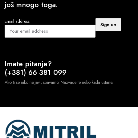
još mnogo toga.
Email address:
Imate pitanje?
(+381) 66 381 099
Ako ti se niko ne javi, spavamo. Nazvaće te neko kada ustane.