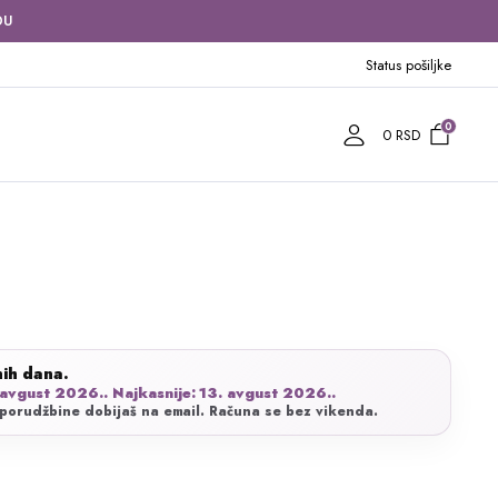
DU
Status pošiljke
0
0
RSD
utna
nih dana.
 avgust 2026.. Najkasnije: 13. avgust 2026..
1 RSD.
porudžbine dobijaš na email. Računa se bez vikenda.