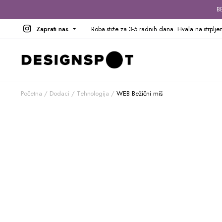
B
Zaprati nas
Roba stiže za 3-5 radnih dana. Hvala na strpljen
Početna
Dodaci
Tehnologija
WEB Bežični miš