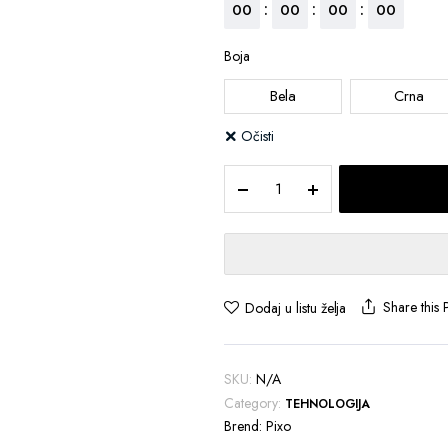
:
:
:
00
00
00
00
Boja
Bela
Crna
Očisti
WEB
Bežični
miš
quantity
Share this 
Dodaj u listu želja
SKU:
N/A
Category:
TEHNOLOGIJA
Brend:
Pixo