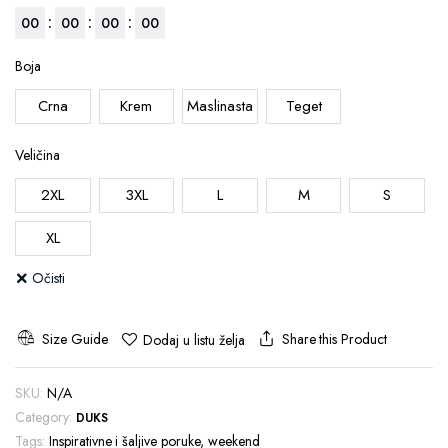
:
:
:
00
00
00
00
Boja
Crna
Krem
Maslinasta
Teget
Veličina
2XL
3XL
L
M
S
XL
Očisti
Size Guide
Share this Product
Dodaj u listu želja
SKU:
N/A
Category:
DUKS
Tags:
Inspirativne i šaljive poruke
,
weekend