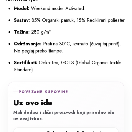
Model:
Weekend mode. Activated.
Sastav:
85% Organski pamuk, 15% Reciklirani poliester
Težina:
280 g/m²
Održavanje:
Prati na 30°C, izvrnuto (čuvaj taj print!).
Ne peglaj preko štampe.
Sertifikati:
Oeko-Tex, GOTS (Global Organic Textile
Standard)
POVEZANE KUPOVINE
Uz ovo ide
Mali dodaci i slični proizvodi koji prirodno idu
uz ovaj izbor.