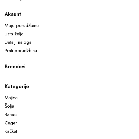
Akaunt
Moje porudžbine
Lista želja
Detalji naloga
Prati porudžbinu
Brendovi
Kategorije
Majica
Šolja
Ranac
Ceger
Kačket