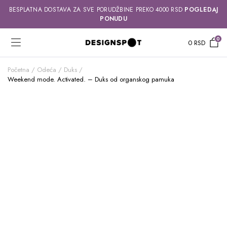
BESPLATNA DOSTAVA ZA SVE PORUDŽBINE PREKO 4000 RSD
POGLEDAJ
PONUDU
0
0
RSD
Početna
Odeća
Duks
Weekend mode. Activated. – Duks od organskog pamuka