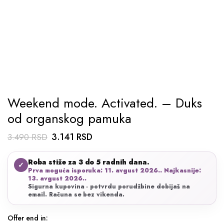
Weekend mode. Activated. – Duks
od organskog pamuka
Originalna
Trenutna
3.141
RSD
3.490
RSD
cena
cena
Roba stiže za 3 do 5 radnih dana.
je
je:
✓
Prva moguća isporuka: 11. avgust 2026.. Najkasnije:
bila:
3.141 RSD.
13. avgust 2026..
Sigurna kupovina - potvrdu porudžbine dobijaš na
3.490 RSD.
email. Računa se bez vikenda.
Offer end in: