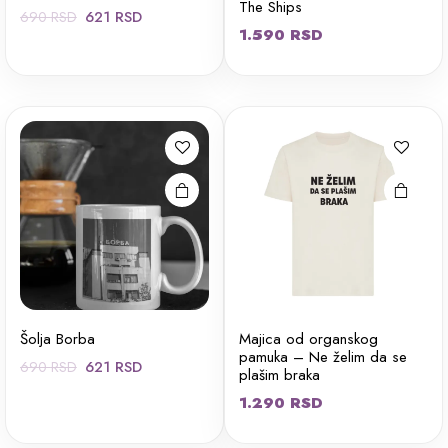
The Ships
Originalna
Trenutna
621
RSD
690
RSD
1.590
RSD
cena
cena
Ovaj
je
je:
proizvod
bila:
621 RSD.
ima više
690 RSD.
varijanti.
Opcije
mogu biti
izabrane
na stranici
proizvoda.
Šolja Borba
Majica od organskog
pamuka – Ne želim da se
Originalna
Trenutna
621
RSD
690
RSD
plašim braka
cena
cena
1.290
RSD
je
je:
bila:
621 RSD.