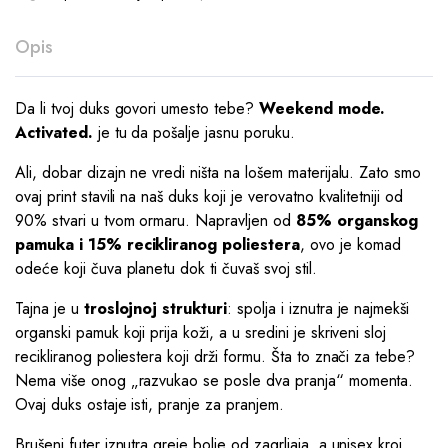
Opis
Da li tvoj duks govori umesto tebe?
Weekend mode.
Activated.
je tu da pošalje jasnu poruku.
Ali, dobar dizajn ne vredi ništa na lošem materijalu. Zato smo
ovaj print stavili na naš duks koji je verovatno kvalitetniji od
90% stvari u tvom ormaru. Napravljen od
85% organskog
pamuka i 15% recikliranog poliestera
, ovo je komad
odeće koji čuva planetu dok ti čuvaš svoj stil.
Tajna je u
troslojnoj strukturi
: spolja i iznutra je najmekši
organski pamuk koji prija koži, a u sredini je skriveni sloj
recikliranog poliestera koji drži formu. Šta to znači za tebe?
Nema više onog „razvukao se posle dva pranja“ momenta.
Ovaj duks ostaje isti, pranje za pranjem.
Brušeni futer iznutra greje bolje od zagrljaja, a unisex kroj