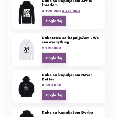
Duks sa kapuljačom Art is
freedom
Originalna
Trenutna
4.190
RSD
3.771
RSD
cena
cena
Pogledaj
je
je:
bila:
3.771 RSD.
4.190 RSD.
Dukserica sa kapuljačom - We
see everything
2.790
RSD
Pogledaj
Duks sa kapuljačom Never
Better
3.590
RSD
Pogledaj
Duks sa kapuljačom Borba