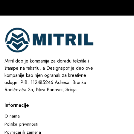
Mitril doo je kompanija za doradu tekstila i
štampe na tekstilu, a Designspot je deo ove
kompanije kao njen ogranak za kreativne
usluge. PIB: 112485246 Adresa: Branka
Radičevića 2a, Novi Banovci, Srbija
Informacije
O nama
Politika privatnosti
Povraćaj ili zamena