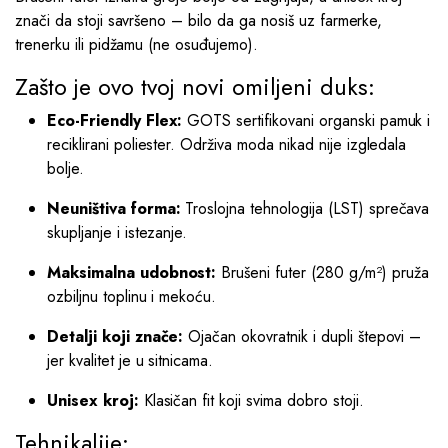
znači da stoji savršeno – bilo da ga nosiš uz farmerke,
trenerku ili pidžamu (ne osuđujemo).
Zašto je ovo tvoj novi omiljeni duks:
Eco-Friendly Flex:
GOTS sertifikovani organski pamuk i
reciklirani poliester. Održiva moda nikad nije izgledala
bolje.
Neuništiva forma:
Troslojna tehnologija (LST) sprečava
skupljanje i istezanje.
Maksimalna udobnost:
Brušeni futer (280 g/m²) pruža
ozbiljnu toplinu i mekoću.
Detalji koji znače:
Ojačan okovratnik i dupli štepovi –
jer kvalitet je u sitnicama.
Unisex kroj:
Klasičan fit koji svima dobro stoji.
Tehnikalije: