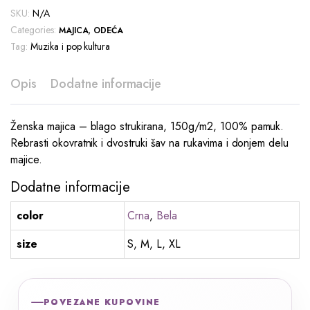
SKU:
N/A
Categories:
,
MAJICA
ODEĆA
Tag:
Muzika i pop kultura
Opis
Dodatne informacije
Ženska majica – blago strukirana, 150g/m2, 100% pamuk.
Rebrasti okovratnik i dvostruki šav na rukavima i donjem delu
majice.
Dodatne informacije
color
Crna
,
Bela
size
S, M, L, XL
POVEZANE KUPOVINE