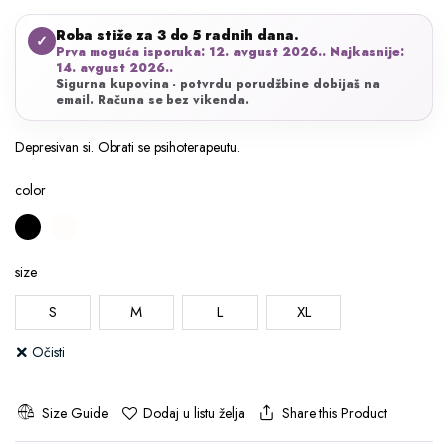
Roba stiže za 3 do 5 radnih dana.
✓
Prva moguća isporuka: 12. avgust 2026.. Najkasnije:
14. avgust 2026..
Sigurna kupovina - potvrdu porudžbine dobijaš na
email. Računa se bez vikenda.
Depresivan si. Obrati se psihoterapeutu.
color
size
S
M
L
XL
Očisti
Size Guide
Share this Product
Dodaj u listu želja