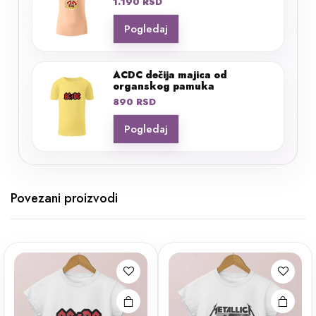
1.190
RSD
Pogledaj
ACDC dečija majica od
organskog pamuka
890
RSD
Pogledaj
Povezani proizvodi
Ovaj
Ovaj
proizvod
proizvod
ima više
ima više
varijanti.
varijanti.
Opcije
Opcije
mogu biti
mogu biti
izabrane
izabrane
na stranici
na stranici