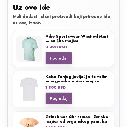
Uz ovo ide
Mali dodaci i slični proizvodi koji prirodno idu
uz ovaj izbor.
Nike Sportswear Washed Mint
— muška majica
3.990
RSD
Pogledaj
Kako Tanjug javlja: Ja te volim
— organska unisex majica
1.890
RSD
Pogledaj
Grinchmas Christmas - ženska
majica od organskog pamuka