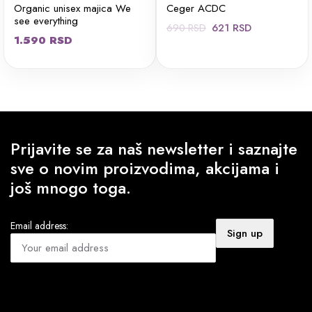
Organic unisex majica We
Ceger ACDC
see everything
Originalna
Trenutna
621
RSD
690
RSD
1.590
RSD
cena
cena
je
je:
bila:
621 RSD.
690 RSD.
Prijavite se za naš newsletter i saznajte
sve o novim proizvodima, akcijama i
još mnogo toga.
Email address: