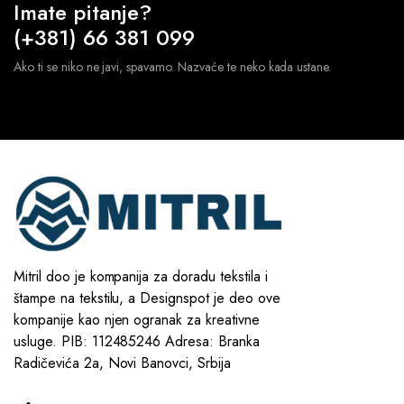
Imate pitanje?
(+381) 66 381 099
Ako ti se niko ne javi, spavamo. Nazvaće te neko kada ustane.
Mitril doo je kompanija za doradu tekstila i
štampe na tekstilu, a Designspot je deo ove
kompanije kao njen ogranak za kreativne
usluge. PIB: 112485246 Adresa: Branka
Radičevića 2a, Novi Banovci, Srbija