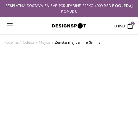
BESPLATNA DOSTAVA ZA SVE PORUDŽBINE PREKO 4000 RSD
POGLEDAJ
PONUDU
0
0
RSD
Početna
Odeća
Majica
Ženska majica The Smiths