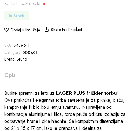
Available: 4521 - Sold:
3
In Stock
Share this Product
Dodaj u listu želja
SKU:
3459611
Category:
DODACI
Brend:
Bruno
Opis
Budite spremni za leto uz
LAGER PLUS frižider torbu
!
Ova praktična i elegantna torba savršena je za piknike, plažu,
kampovanje ili bilo koju letnju avanturu. Napravljena od
kombinacije aluminijuma i filca, torba pruža odličnu izolaciju za
održavanje hrane i pića hladnim. Sa kompaktnim dimenzijama
od 21 x 15 x 17 cm, lako je prenosiva i idealna za