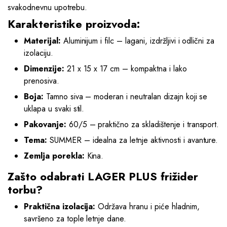
svakodnevnu upotrebu.
Karakteristike proizvoda:
Materijal:
Aluminijum i filc – lagani, izdržljivi i odlični za
izolaciju.
Dimenzije:
21 x 15 x 17 cm – kompaktna i lako
prenosiva.
Boja:
Tamno siva – moderan i neutralan dizajn koji se
uklapa u svaki stil.
Pakovanje:
60/5 – praktično za skladištenje i transport.
Tema:
SUMMER – idealna za letnje aktivnosti i avanture.
Zemlja porekla:
Kina.
Zašto odabrati LAGER PLUS frižider
torbu?
Praktična izolacija:
Održava hranu i piće hladnim,
savršeno za tople letnje dane.