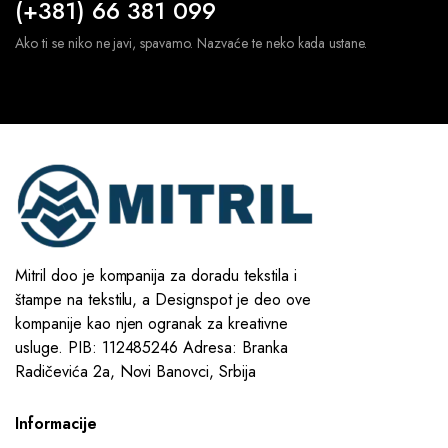
(+381) 66 381 099
Ako ti se niko ne javi, spavamo. Nazvaće te neko kada ustane.
Mitril doo je kompanija za doradu tekstila i
štampe na tekstilu, a Designspot je deo ove
kompanije kao njen ogranak za kreativne
usluge. PIB: 112485246 Adresa: Branka
Radičevića 2a, Novi Banovci, Srbija
Informacije