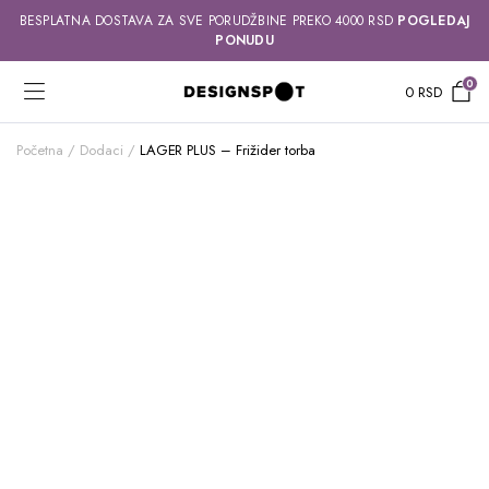
BESPLATNA DOSTAVA ZA SVE PORUDŽBINE PREKO 4000 RSD
POGLEDAJ
PONUDU
0
0
RSD
Početna
Dodaci
LAGER PLUS – Frižider torba