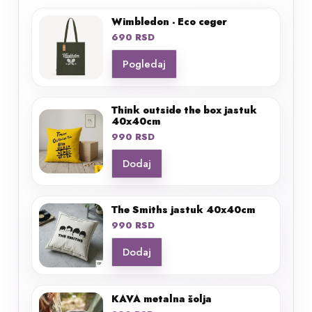
Wimbledon - Eco ceger
690
RSD
Pogledaj
Think outside the box jastuk
40x40cm
990
RSD
Dodaj
The Smiths jastuk 40x40cm
990
RSD
Dodaj
KAVA metalna šolja