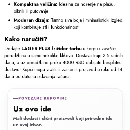
Kompaktna veličina:
Idealna za nošenje na plažu,
piknik ili putovanje.
Moderan dizajn:
Tamno siva boja i minimalistički izgled
koji kombinuje stil i funkcionalnost.
Kako naručiti?
Dodajte
LAGER PLUS frižider torbu
u korpu i završite
porudžbinu u samo nekoliko klikova. Dostava traje 3-5 radnih
dana, a uz porudžbine preko 4000 RSD dobijate besplatnu
dostavu! Kupci mogu vratiti ili zameniti proizvod u roku od 14
dana od datuma izdavanja računa.
POVEZANE KUPOVINE
Uz ovo ide
Mali dodaci i slični proizvodi koji prirodno idu
uz ovaj izbor.