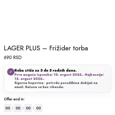
LAGER PLUS – Frižider torba
690
RSD
Roba stiže za 3 do 5 radnih dana.
✓
Prva moguća isporuka: 10. avgust 2026.. Najkasnije:
12. avgust 2026..
Sigurna kupovina - potvrdu porudžbine dobijaš na
email. Računa se bez vikenda.
Offer end in:
:
:
:
00
00
00
00