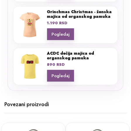
Grinchmas Christmas - ženska
majica od organskog pamuka
1.190
RSD
Pogledaj
ACDC dečija majica od
organskog pamuka
890
RSD
Pogledaj
Povezani proizvodi
Ovaj
Ovaj
proizvod
proizvod
ima više
ima više
varijanti.
varijanti.