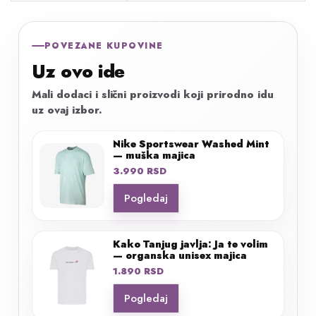
POVEZANE KUPOVINE
Uz ovo ide
Mali dodaci i slični proizvodi koji prirodno idu
uz ovaj izbor.
Nike Sportswear Washed Mint
— muška majica
3.990
RSD
Pogledaj
Kako Tanjug javlja: Ja te volim
— organska unisex majica
1.890
RSD
Pogledaj