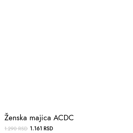
Ženska majica ACDC
Originalna
Trenutna
1.161
RSD
1.290
RSD