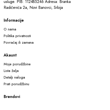
usluge. PIB: 112485246 Adresa: Branka
Radičevića 2a, Novi Banovci, Srbija
Informacije
O nama
Politika privatnosti
Povraćaj ili zamena
Akaunt
Moje porudžbine
Lista želja
Detalji naloga
Prati porudžbinu
Brendovi