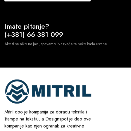
Imate pitanje?
(+381) 66 381 099
Ako ti se niko ne javi, spavamo. Nazvaće te neko kada ustane.
Mitril doo je kompanija za doradu tekstila i
štampe na tekstilu, a Designspot je deo ove
kompanije kao njen ogranak za kreativne