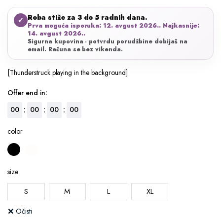
cena
cena
Roba stiže za 3 do 5 radnih dana.
je
je:
✓
Prva moguća isporuka: 12. avgust 2026.. Najkasnije:
bila:
1.161 RSD.
14. avgust 2026..
Sigurna kupovina - potvrdu porudžbine dobijaš na
1.290 RSD.
email. Računa se bez vikenda.
[Thunderstruck playing in the background]
Offer end in:
:
:
:
00
00
00
00
color
size
S
M
L
XL
Očisti