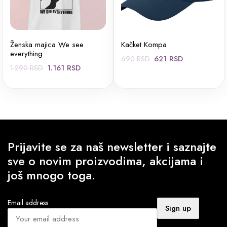
Ženska majica We see
Kačket Kompa
everything
Originalna
Trenutna
621
RSD
690
RSD
Originalna
Trenutna
1.161
RSD
1.290
RSD
cena
cena
cena
cena
je
je:
je
je:
bila:
621 RSD.
bila:
1.161 RSD.
690 RSD.
1.290 RSD.
Prijavite se za naš newsletter i saznajte
sve o novim proizvodima, akcijama i
još mnogo toga.
Email address: