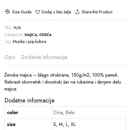
Size Guide
Share this Product
Dodaj u listu želja
SKU:
N/A
Categories:
,
MAJICA
ODEĆA
Tag:
Muzika i pop kultura
Opis
Dodatne informacije
Ženska majica – blago strukirana, 150g/m2, 100% pamuk.
Rebrasti okovratnik i dvostruki šav na rukavima i donjem delu
majice.
Dodatne informacije
color
Crna
,
Bela
size
S, M, L, XL