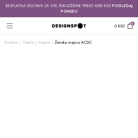
BESPLATNA DOSTAVA ZA SVE PORUDŽBINE PREKO 4000 RSD
POGLEDAJ
PONUDU
0
0
RSD
Početna
Odeća
Majica
Ženska majica ACDC