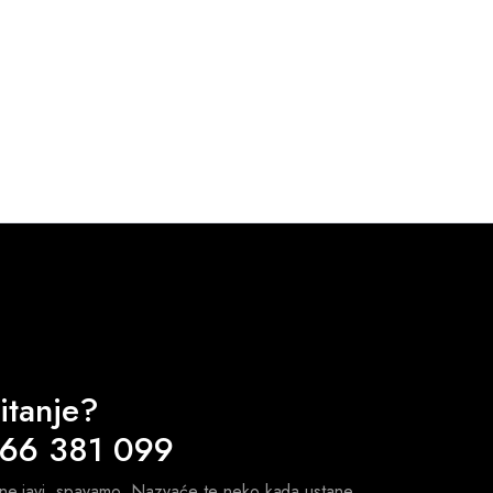
itanje?
 66 381 099
 ne javi, spavamo. Nazvaće te neko kada ustane.