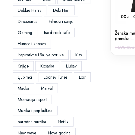
Debbie Harry
Debi Hari
:
00
d
Dinosaurus
Filmovi i serije
Gaming
hard rock cafe
Ženska ma
pamuka – 
Humor i zabava
1.690
RSD
Inspirativne i šaljive poruke
Kiss
Knjige
Kosarka
Ljubav
Ljubimci
Looney Tunes
Lost
Macka
Marvel
Motivacija i sport
Muzika i pop kultura
narodna muzika
Netflix
New wave
Nova godina