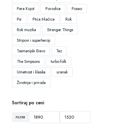
Pera Kojot
Porodica
Posao
Psi
Ptica trkačica
Rok
Rok muzika
Stranger Things
Stripovi i superheroji
Tasmanijski Đavo
Taz
The Simpsons
turbo folk
Umetnost i klasika
uranak
Životinje i priroda
Sortiraj po ceni
FILTER
Minimalna
Maksimalna
cena
cena