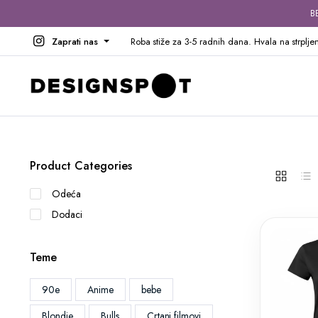
B
Zaprati nas
Roba stiže za 3-5 radnih dana. Hvala na strpljen
Product Categories
Odeća
Dodaci
Teme
90e
Anime
bebe
Blondie
Bulls
Crtani filmovi