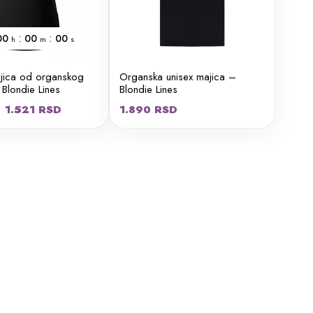
:
:
00
00
00
h
m
s
jica od organskog
Organska unisex majica –
Blondie Lines
Blondie Lines
Originalna
Trenutna
1.521
RSD
1.890
RSD
cena
cena
je
je:
bila:
1.521 RSD.
1.690 RSD.