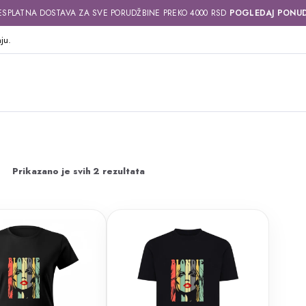
ESPLATNA DOSTAVA ZA SVE PORUDŽBINE PREKO 4000 RSD
POGLEDAJ PONU
ju.
Sortirano
Prikazano je svih 2 rezultata
po
najnovijem