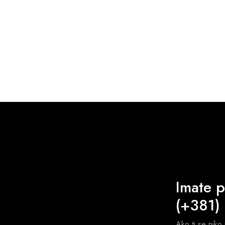
Imate p
(+381)
Ako ti se niko