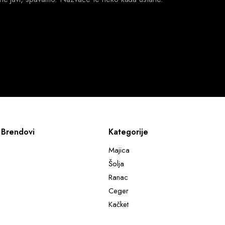
Brendovi
Kategorije
Majica
Šolja
Ranac
Ceger
Kačket