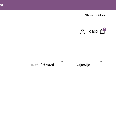
DU
Status pošiljke
0
0
RSD
Prikaži: