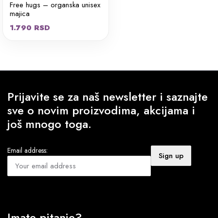
Free hugs – organska unisex
majica
1.790
RSD
Prijavite se za naš newsletter i saznajte
sve o novim proizvodima, akcijama i
još mnogo toga.
Email address:
Imate pitanje?