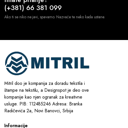
(+381) 66 381 099
Ako ti se niko ne javi, spavamo. Nazvaće te neko kada ustane.
Mitril doo je kompanija za doradu tekstila i
štampe na tekstilu, a Designspot je deo ove
kompanije kao njen ogranak za kreativne
usluge. PIB: 112485246 Adresa: Branka
Radičevića 2a, Novi Banovci, Srbija
Informacije