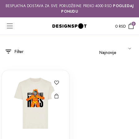
BESPLATNA DOSTAVA ZA SVE PORUDŽBINE PREKO 4000 RSD
POGLEDAJ
PONUDU
0
0
RSD
Ovaj
Filter
proizvod
ima više
varijanti.
Opcije
mogu biti
izabrane
na stranici
proizvoda.